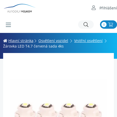
Přihlášení
0
Hlavní stránka
Osvětlení vozidel
Vnitřní osvětlení
Žárovka LED T4.7 červená sada 4ks