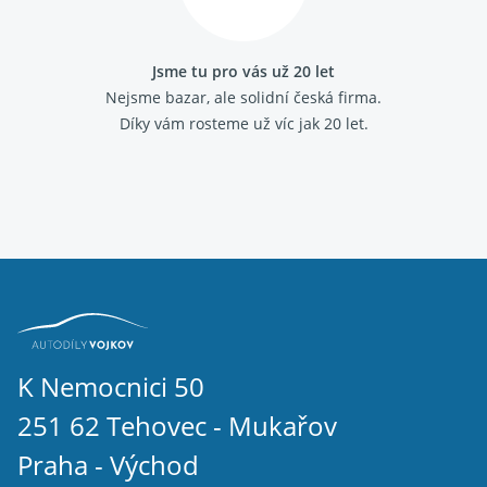
Fiat Marea
Fiat Multipla
Fiat Palio
Jsme tu pro vás už 20 let
Fiat Panda 2003-
Nejsme bazar, ale solidní česká firma.
Fiat Panda 2012-
Díky vám rosteme už víc jak 20 let.
Fiat Panda 1986 - 2003
Fiat Punto 1993 - 1999
Fiat Punto 1999 - 2010
Fiat Punto grande
Fiat Scudo 2007-
Fiat Scudo 1995 - 2006
Fiat Sedici
Fiat Seicento
Fiat Stilo
Fiat Strada
Fiat Tempra
Fiat Tipo 1988 - 1995
K Nemocnici 50
Fiat Ulysse 2002 - 2011
251 62 Tehovec - Mukařov
Fiat Ulysse 1994 - 2002
Fiat Uno 1989 - 1995
Praha - Východ
IVECO DAILY III 2000 - 2006