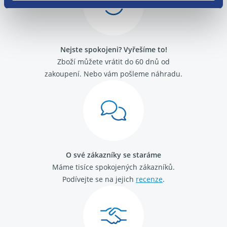
Alfa Romeo GT
Alfa Romeo Mito
Fiat 500
Fiat Barchetta
Nejste spokojeni? Vyřešíme to!
Fiat Brava
Fiat Bravo 1995 -2001
Zboží můžete vrátit do 60 dnů od
Fiat Bravo 2007-
zakoupení. Nebo vám pošleme náhradu.
Fiat Cinquecento
Fiat Coupé
Fiat Croma 2005 - 2011
Fiat Croma 1992 - 1996
Fiat Doblo 2000 - 2009
Fiat Doblo 2009 -
Fiat Ducato 2002 - 2006
O své zákazníky se staráme
Fiat Ducato 2006-
Máme tisíce spokojených zákazníků.
Fiat Ducato 1989 - 1994
Fiat Ducato 1994 - 2002
Podívejte se na jejich
recenze
.
Fiat Fiorino / Qubo 2008-
Fiat Fiorino 1988 - 2001
Fiat Idea
Fiat Linea