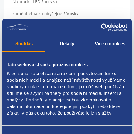
Náhradní LED žárovka
zaměnitelná za obyčejné žárovky
Sada 4ks
použití: panely topení, přístrojové štíty, podsvícení
Souhlas
Detaily
Více o cookies
přístrojů
Patice: T4,7
Tato webová stránka používá cookies
Barva: červená
K personalizaci obsahu a reklam, poskytování funkcí
sociálních médií a analýze naší návštěvnosti využíváme
napájecí napětí 12 V
soubory cookie. Informace o tom, jak náš web používáte,
vynikající do vozidel, kde dochází k častému praskání
sdílíme se svými partnery pro sociální média, inzerci a
klasických žárovek
analýzy. Partneři tyto údaje mohou zkombinovat s
dalšími informacemi, které jste jim poskytli nebo které
pro všechny osobní vozy, dodávky a motocykly s
získali v důsledku toho, že používáte jejich služby.
palubním napětím 12 V
vysoká svítivost
Výběr