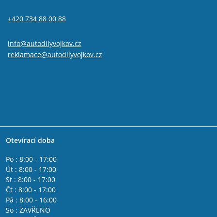
Alfa Romeo GTV
IVECO DAILY II 1990 - 2000
+420 734 88 00 88
IVECO DAILY I 1978 - 1990
IVECO DAILY IV 2006 - 2011
Fiat 500L
info@autodilyvojkov.cz
Fiat 500x
reklamace@autodilyvojkov.cz
Fiat Freemont
Jeep Renegade
Fiat Tipo 2015-
Lancia Phedra
Lancia Thesis
Lancia Delta 2008 - 2014
Lancia Musa
Lancia Lybra
Otevírací doba
Lancia Ypsilon 2011 -
Lancia Ypsilon 2003 - 2011
Po : 8:00 - 17:00
Fiat Fullback
Út : 8:00 - 17:00
Fiat Spider 2016-
St : 8:00 - 17:00
Alfa Romeo Giulia
Čt : 8:00 - 17:00
Peugeot Boxer 2006-
Pá : 8:00 - 16:00
Citroen Jumper 2006-
So : ZAVŘENO
Citroen Jumper 2002 - 2006