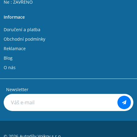
Ne : ZAVŘENO
Fiat Talento
IVECO DAILY V 2011 - 2014
Informace
IVECO DAILY VI 2014 -
Citroen Jumper 1994 - 2002
Doručení a platba
Citroen C25
Citroen Jumpy 2007-
Obchodní podmínky
Citroen Jumpy 1994 - 2006
Reklamace
Citroen Nemo
Citroen Evasion
Blog
Citroen C8
O nás
Peugeot Bipper
Peugeot Boxer 1994 - 2002
Peugeot Boxer 2002 - 2006
Peugeot Expert 1994 - 2006
Newsletter
Peugeot Partner 1996 - 2008
Peugeot 806
Peugeot 807
Peugeot 106
Peugeot 107
Peugeot 108
Peugeot 205
© 2026 Autodíly Vojkov s.r.o.