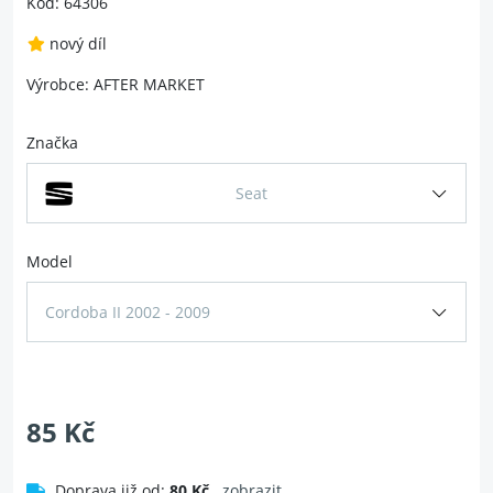
Kód: 64306
nový díl
Výrobce: AFTER MARKET
Značka
Seat
Model
Cordoba II 2002 - 2009
85 Kč
Doprava již od:
80 Kč
zobrazit