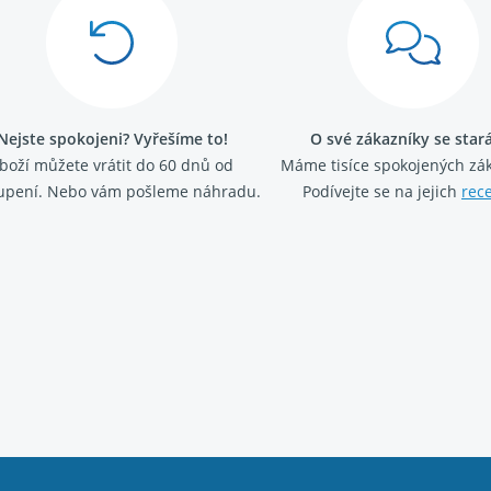
Nejste spokojeni? Vyřešíme to!
O své zákazníky se sta
boží můžete vrátit do 60 dnů od
Máme tisíce spokojených zá
upení. Nebo vám pošleme náhradu.
Podívejte se na jejich
rec