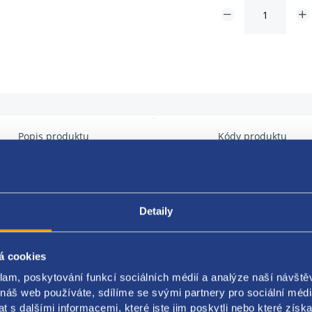
Popis produktu
Kódy produktu
adní LED žárovka
Detaily
itelná za obyčejné žárovky
 4ks
á cookies
tí: panely topení, přístrojové štíty, podsvícení přístrojů
klam, poskytování funkcí sociálních médií a analýze naší návšt
 náš web používáte, sdílíme se svými partnery pro sociální média
e: T4,7
 s dalšími informacemi, které jste jim poskytli nebo které získa