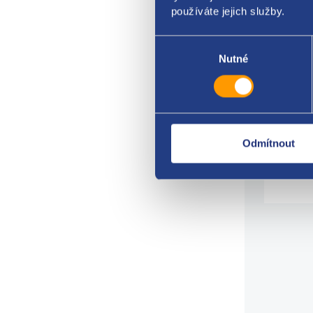
používáte jejich služby.
Barva
Výběr
napáj
souhlasu
Nutné
vynik
pro v
vysok
Odmítnout
mini