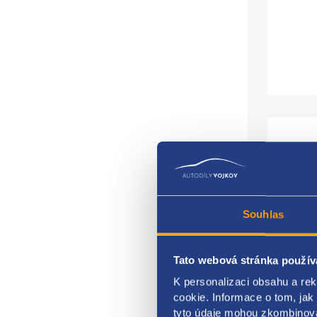
Náhr
Souhlas
zaměn
Sada
Tato webová stránka použív
použi
K personalizaci obsahu a re
cookie. Informace o tom, jak
Patic
tyto údaje mohou zkombinovat