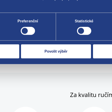
: červená
ecí napětí 12 V
Preferenční
Statistické
ající do vozidel, kde dochází k častému praskání klasických žárovek
šechny osobní vozy, dodávky a motocykly s palubním napětím 12 V
á svítivost
Povolit výběr
mální odběr proudu
Za kvalitu ručí