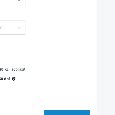
01
80 Kč
zobrazit
60 dní