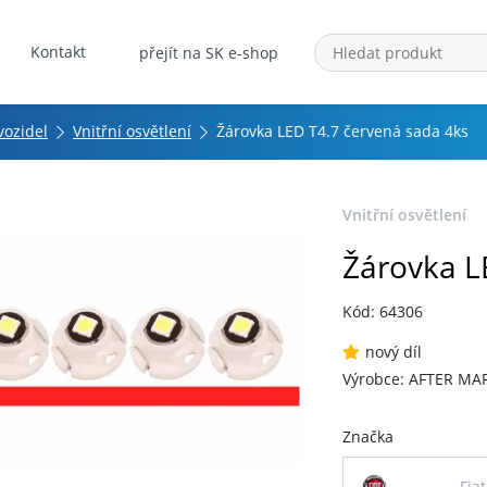
Kontakt
přejít na SK e-shop
vozidel
Vnitřní osvětlení
Žárovka LED T4.7 červená sada 4ks
Vnitřní osvětlení
Žárovka L
Kód: 64306
nový díl
Výrobce: AFTER MA
Značka
Fiat