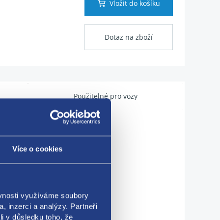
Vložit do košíku
Dotaz na zboží
Použitelné pro vozy
Více o cookies
ěvnosti využíváme soubory
, inzerci a analýzy. Partneři
li v důsledku toho, že