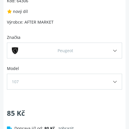
Kód: 64306
nový díl
Výrobce: AFTER MARKET
Značka
Peugeot
Model
107
85 Kč
Doprava již od:
80 Kč
zobrazit