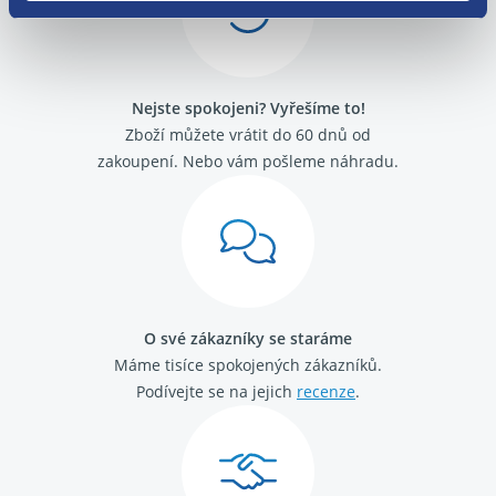
Alfa Romeo GT
Alfa Romeo Mito
Fiat 500
Fiat Barchetta
Nejste spokojeni? Vyřešíme to!
Fiat Brava
Fiat Bravo 1995 -2001
Zboží můžete vrátit do 60 dnů od
Fiat Bravo 2007-
zakoupení. Nebo vám pošleme náhradu.
Fiat Cinquecento
Fiat Coupé
Fiat Croma 2005 - 2011
Fiat Croma 1992 - 1996
Fiat Doblo 2000 - 2009
Fiat Doblo 2009 -
Fiat Ducato 2002 - 2006
O své zákazníky se staráme
Fiat Ducato 2006-
Máme tisíce spokojených zákazníků.
Fiat Ducato 1989 - 1994
Fiat Ducato 1994 - 2002
Podívejte se na jejich
recenze
.
Fiat Fiorino / Qubo 2008-
Fiat Fiorino 1988 - 2001
Fiat Idea
Fiat Linea