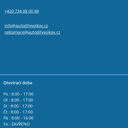
Alfa Romeo GTV
IVECO DAILY II 1990 - 2000
+420 734 88 00 88
IVECO DAILY I 1978 - 1990
IVECO DAILY IV 2006 - 2011
Fiat 500L
info@autodilyvojkov.cz
Fiat 500x
reklamace@autodilyvojkov.cz
Fiat Freemont
Jeep Renegade
Fiat Tipo 2015-
Lancia Phedra
Lancia Thesis
Lancia Delta 2008 - 2014
Lancia Musa
Lancia Lybra
Otevírací doba
Lancia Ypsilon 2011 -
Lancia Ypsilon 2003 - 2011
Po : 8:00 - 17:00
Fiat Fullback
Út : 8:00 - 17:00
Fiat Spider 2016-
St : 8:00 - 17:00
Alfa Romeo Giulia
Čt : 8:00 - 17:00
Peugeot Boxer 2006-
Pá : 8:00 - 16:00
Citroen Jumper 2006-
So : ZAVŘENO
Citroen Jumper 2002 - 2006