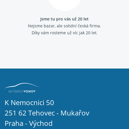
Fiat Marea
Fiat Multipla
Fiat Palio
Jsme tu pro vás už 20 let
Fiat Panda 2003-
Nejsme bazar, ale solidní česká firma.
Fiat Panda 2012-
Díky vám rosteme už víc jak 20 let.
Fiat Panda 1986 - 2003
Fiat Punto 1993 - 1999
Fiat Punto 1999 - 2010
Fiat Punto grande
Fiat Scudo 2007-
Fiat Scudo 1995 - 2006
Fiat Sedici
Fiat Seicento
Fiat Stilo
Fiat Strada
Fiat Tempra
Fiat Tipo 1988 - 1995
K Nemocnici 50
Fiat Ulysse 2002 - 2011
251 62 Tehovec - Mukařov
Fiat Ulysse 1994 - 2002
Fiat Uno 1989 - 1995
Praha - Východ
IVECO DAILY III 2000 - 2006