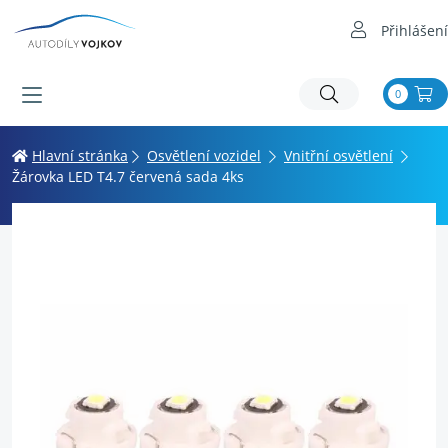
Přihlášení
0
Hlavní stránka
Osvětlení vozidel
Vnitřní osvětlení
Žárovka LED T4.7 červená sada 4ks