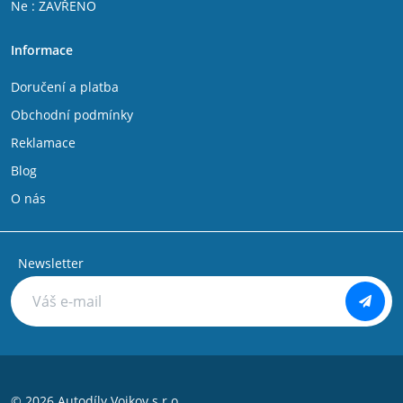
Ne : ZAVŘENO
Fiat Talento
IVECO DAILY V 2011 - 2014
Informace
IVECO DAILY VI 2014 -
Citroen Jumper 1994 - 2002
Doručení a platba
Citroen C25
Citroen Jumpy 2007-
Obchodní podmínky
Citroen Jumpy 1994 - 2006
Reklamace
Citroen Nemo
Citroen Evasion
Blog
Citroen C8
O nás
Peugeot Bipper
Peugeot Boxer 1994 - 2002
Peugeot Boxer 2002 - 2006
Peugeot Expert 1994 - 2006
Newsletter
Peugeot Partner 1996 - 2008
Peugeot 806
Peugeot 807
Peugeot 106
Peugeot 107
Peugeot 108
Peugeot 205
© 2026 Autodíly Vojkov s.r.o.