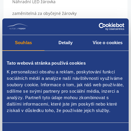
Náhradní LED žárovka
zaměnitelná za obyčejné žárovky
Sada 4ks
použití: panely topení, přístrojové štíty, podsvícení
Souhlas
Detaily
Více o cookies
přístrojů
Patice: T4,7
Tato webová stránka používá cookies
Barva: červená
K personalizaci obsahu a reklam, poskytování funkcí
sociálních médií a analýze naší návštěvnosti využíváme
napájecí napětí 12 V
soubory cookie. Informace o tom, jak náš web používáte,
vynikající do vozidel, kde dochází k častému praskání
sdílíme se svými partnery pro sociální média, inzerci a
klasických žárovek
analýzy. Partneři tyto údaje mohou zkombinovat s
dalšími informacemi, které jste jim poskytli nebo které
pro všechny osobní vozy, dodávky a motocykly s
získali v důsledku toho, že používáte jejich služby.
palubním napětím 12 V
vysoká svítivost
Výběr