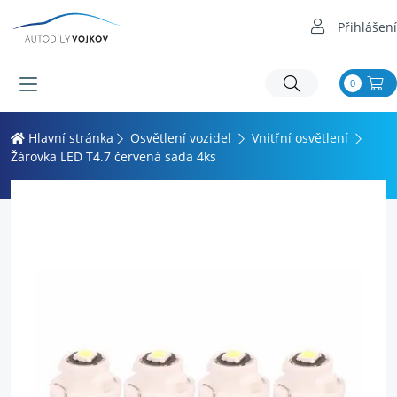
Přihlášení
0
Hlavní stránka
Osvětlení vozidel
Vnitřní osvětlení
Žárovka LED T4.7 červená sada 4ks