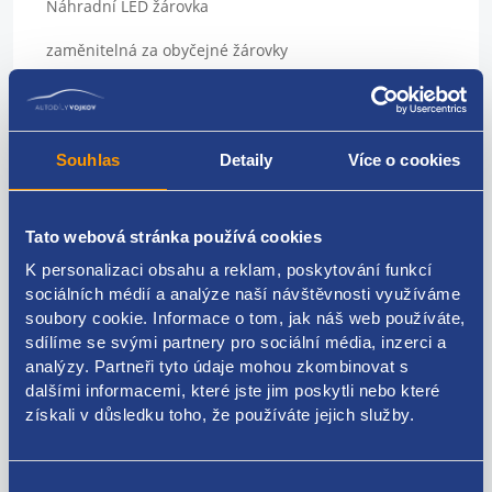
Náhradní LED žárovka
zaměnitelná za obyčejné žárovky
Sada 4ks
použití: panely topení, přístrojové štíty, podsvícení
Souhlas
Detaily
Více o cookies
přístrojů
Patice: T4,7
Tato webová stránka používá cookies
Barva: červená
K personalizaci obsahu a reklam, poskytování funkcí
sociálních médií a analýze naší návštěvnosti využíváme
napájecí napětí 12 V
soubory cookie. Informace o tom, jak náš web používáte,
vynikající do vozidel, kde dochází k častému praskání
sdílíme se svými partnery pro sociální média, inzerci a
klasických žárovek
analýzy. Partneři tyto údaje mohou zkombinovat s
dalšími informacemi, které jste jim poskytli nebo které
pro všechny osobní vozy, dodávky a motocykly s
získali v důsledku toho, že používáte jejich služby.
palubním napětím 12 V
vysoká svítivost
Výběr