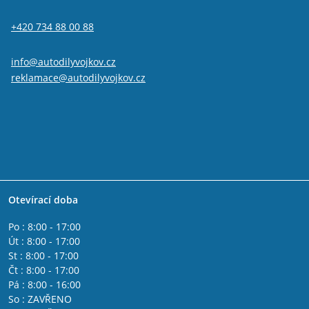
Alfa Romeo GTV
IVECO DAILY II 1990 - 2000
+420 734 88 00 88
IVECO DAILY I 1978 - 1990
IVECO DAILY IV 2006 - 2011
Fiat 500L
info@autodilyvojkov.cz
Fiat 500x
reklamace@autodilyvojkov.cz
Fiat Freemont
Jeep Renegade
Fiat Tipo 2015-
Lancia Phedra
Lancia Thesis
Lancia Delta 2008 - 2014
Lancia Musa
Lancia Lybra
Otevírací doba
Lancia Ypsilon 2011 -
Lancia Ypsilon 2003 - 2011
Po : 8:00 - 17:00
Fiat Fullback
Út : 8:00 - 17:00
Fiat Spider 2016-
St : 8:00 - 17:00
Alfa Romeo Giulia
Čt : 8:00 - 17:00
Peugeot Boxer 2006-
Pá : 8:00 - 16:00
Citroen Jumper 2006-
So : ZAVŘENO
Citroen Jumper 2002 - 2006