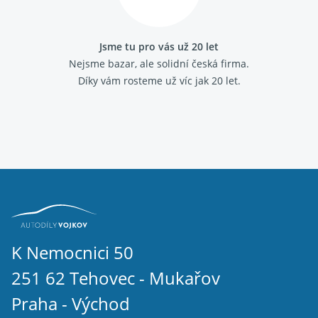
Fiat Marea
Fiat Multipla
Fiat Palio
Jsme tu pro vás už 20 let
Fiat Panda 2003-
Nejsme bazar, ale solidní česká firma.
Fiat Panda 2012-
Díky vám rosteme už víc jak 20 let.
Fiat Panda 1986 - 2003
Fiat Punto 1993 - 1999
Fiat Punto 1999 - 2010
Fiat Punto grande
Fiat Scudo 2007-
Fiat Scudo 1995 - 2006
Fiat Sedici
Fiat Seicento
Fiat Stilo
Fiat Strada
Fiat Tempra
Fiat Tipo 1988 - 1995
K Nemocnici 50
Fiat Ulysse 2002 - 2011
251 62 Tehovec - Mukařov
Fiat Ulysse 1994 - 2002
Fiat Uno 1989 - 1995
Praha - Východ
IVECO DAILY III 2000 - 2006