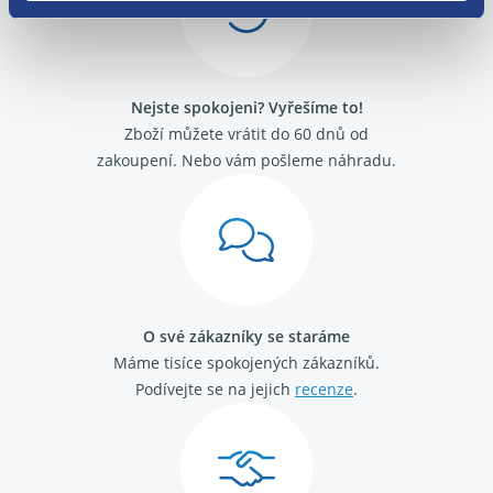
Alfa Romeo GT
Alfa Romeo Mito
Fiat 500
Fiat Barchetta
Nejste spokojeni? Vyřešíme to!
Fiat Brava
Fiat Bravo 1995 -2001
Zboží můžete vrátit do 60 dnů od
Fiat Bravo 2007-
zakoupení. Nebo vám pošleme náhradu.
Fiat Cinquecento
Fiat Coupé
Fiat Croma 2005 - 2011
Fiat Croma 1992 - 1996
Fiat Doblo 2000 - 2009
Fiat Doblo 2009 -
Fiat Ducato 2002 - 2006
O své zákazníky se staráme
Fiat Ducato 2006-
Máme tisíce spokojených zákazníků.
Fiat Ducato 1989 - 1994
Fiat Ducato 1994 - 2002
Podívejte se na jejich
recenze
.
Fiat Fiorino / Qubo 2008-
Fiat Fiorino 1988 - 2001
Fiat Idea
Fiat Linea