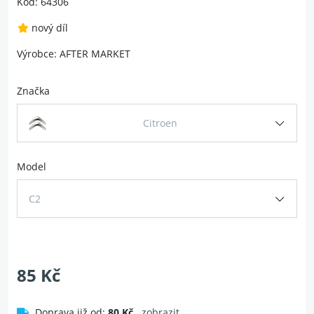
Kód: 64306
nový díl
Výrobce: AFTER MARKET
Značka
Citroen
Model
C2
85 Kč
Doprava již od:
80 Kč
zobrazit