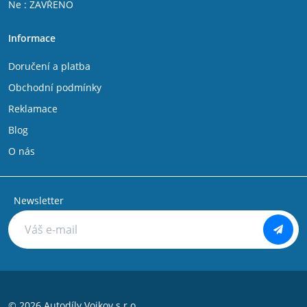
Ne : ZAVŘENO
Fiat Talento
IVECO DAILY V 2011 - 2014
Informace
IVECO DAILY VI 2014 -
Citroen Jumper 1994 - 2002
Doručení a platba
Citroen C25
Citroen Jumpy 2007-
Obchodní podmínky
Citroen Jumpy 1994 - 2006
Reklamace
Citroen Nemo
Citroen Evasion
Blog
Citroen C8
O nás
Peugeot Bipper
Peugeot Boxer 1994 - 2002
Peugeot Boxer 2002 - 2006
Peugeot Expert 1994 - 2006
Newsletter
Peugeot Partner 1996 - 2008
Peugeot 806
Peugeot 807
Peugeot 106
Peugeot 107
Peugeot 108
Peugeot 205
© 2026 Autodíly Vojkov s.r.o.