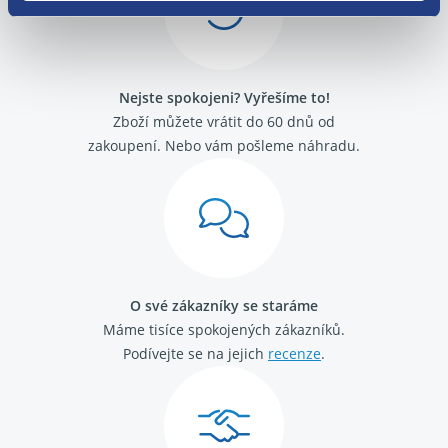
Alfa Romeo GT
Alfa Romeo Mito
Fiat 500
Fiat Barchetta
Nejste spokojeni? Vyřešíme to!
Fiat Brava
Fiat Bravo 1995 -2001
Zboží můžete vrátit do 60 dnů od
Fiat Bravo 2007-
zakoupení. Nebo vám pošleme náhradu.
Fiat Cinquecento
Fiat Coupé
Fiat Croma 2005 - 2011
Fiat Croma 1992 - 1996
Fiat Doblo 2000 - 2009
Fiat Doblo 2009 -
Fiat Ducato 2002 - 2006
O své zákazníky se staráme
Fiat Ducato 2006-
Máme tisíce spokojených zákazníků.
Fiat Ducato 1989 - 1994
Fiat Ducato 1994 - 2002
Podívejte se na jejich
recenze
.
Fiat Fiorino / Qubo 2008-
Fiat Fiorino 1988 - 2001
Fiat Idea
Fiat Linea