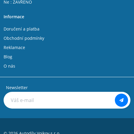
Ne : ZAVŘENO
Fiat Talento
IVECO DAILY V 2011 - 2014
Informace
IVECO DAILY VI 2014 -
Citroen Jumper 1994 - 2002
Doručení a platba
Citroen C25
Citroen Jumpy 2007-
Obchodní podmínky
Citroen Jumpy 1994 - 2006
Reklamace
Citroen Nemo
Citroen Evasion
Blog
Citroen C8
O nás
Peugeot Bipper
Peugeot Boxer 1994 - 2002
Peugeot Boxer 2002 - 2006
Peugeot Expert 1994 - 2006
Newsletter
Peugeot Partner 1996 - 2008
Peugeot 806
Peugeot 807
Peugeot 106
Peugeot 107
Peugeot 108
Peugeot 205
© 2026 Autodíly Vojkov s.r.o.