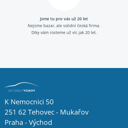
Fiat Marea
Fiat Multipla
Fiat Palio
Jsme tu pro vás už 20 let
Fiat Panda 2003-
Nejsme bazar, ale solidní česká firma.
Fiat Panda 2012-
Díky vám rosteme už víc jak 20 let.
Fiat Panda 1986 - 2003
Fiat Punto 1993 - 1999
Fiat Punto 1999 - 2010
Fiat Punto grande
Fiat Scudo 2007-
Fiat Scudo 1995 - 2006
Fiat Sedici
Fiat Seicento
Fiat Stilo
Fiat Strada
Fiat Tempra
Fiat Tipo 1988 - 1995
K Nemocnici 50
Fiat Ulysse 2002 - 2011
251 62 Tehovec - Mukařov
Fiat Ulysse 1994 - 2002
Fiat Uno 1989 - 1995
Praha - Východ
IVECO DAILY III 2000 - 2006