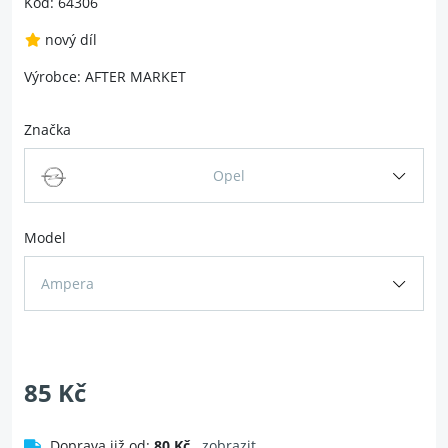
Kód: 64306
nový díl
Výrobce: AFTER MARKET
Značka
Opel
Model
Ampera
85 Kč
Doprava již od:
80 Kč
zobrazit