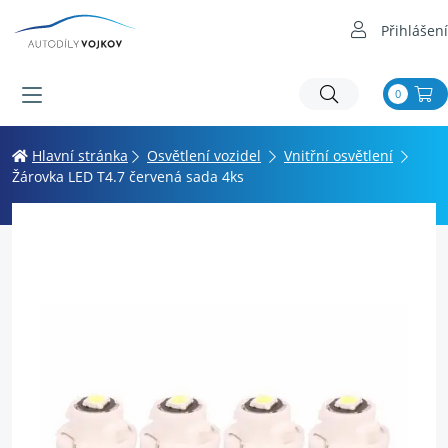
Přihlášení
0
Hlavní stránka
Osvětlení vozidel
Vnitřní osvětlení
Žárovka LED T4.7 červená sada 4ks