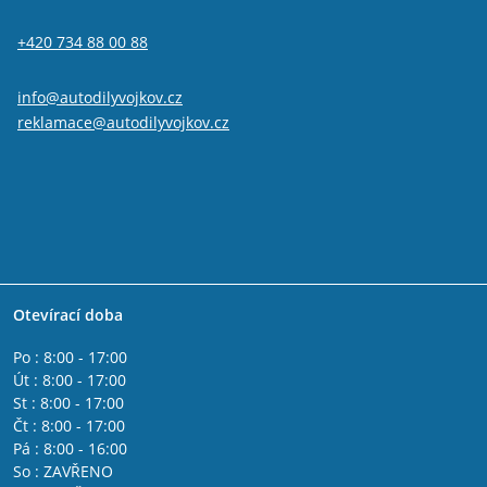
Alfa Romeo GTV
IVECO DAILY II 1990 - 2000
+420 734 88 00 88
IVECO DAILY I 1978 - 1990
IVECO DAILY IV 2006 - 2011
Fiat 500L
info@autodilyvojkov.cz
Fiat 500x
reklamace@autodilyvojkov.cz
Fiat Freemont
Jeep Renegade
Fiat Tipo 2015-
Lancia Phedra
Lancia Thesis
Lancia Delta 2008 - 2014
Lancia Musa
Lancia Lybra
Otevírací doba
Lancia Ypsilon 2011 -
Lancia Ypsilon 2003 - 2011
Po : 8:00 - 17:00
Fiat Fullback
Út : 8:00 - 17:00
Fiat Spider 2016-
St : 8:00 - 17:00
Alfa Romeo Giulia
Čt : 8:00 - 17:00
Peugeot Boxer 2006-
Pá : 8:00 - 16:00
Citroen Jumper 2006-
So : ZAVŘENO
Citroen Jumper 2002 - 2006