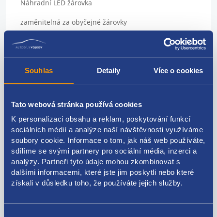
Náhradní LED žárovka
zaměnitelná za obyčejné žárovky
Sada 4ks
použití: panely topení, přístrojové štíty, podsvícení
Souhlas
Detaily
Více o cookies
přístrojů
Patice: T4,7
Tato webová stránka používá cookies
Barva: červená
K personalizaci obsahu a reklam, poskytování funkcí
sociálních médií a analýze naší návštěvnosti využíváme
napájecí napětí 12 V
soubory cookie. Informace o tom, jak náš web používáte,
vynikající do vozidel, kde dochází k častému praskání
sdílíme se svými partnery pro sociální média, inzerci a
klasických žárovek
analýzy. Partneři tyto údaje mohou zkombinovat s
dalšími informacemi, které jste jim poskytli nebo které
pro všechny osobní vozy, dodávky a motocykly s
získali v důsledku toho, že používáte jejich služby.
palubním napětím 12 V
vysoká svítivost
Výběr