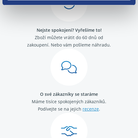
Alfa Romeo GT
Alfa Romeo Mito
Fiat 500
Fiat Barchetta
Nejste spokojeni? Vyřešíme to!
Fiat Brava
Fiat Bravo 1995 -2001
Zboží můžete vrátit do 60 dnů od
Fiat Bravo 2007-
zakoupení. Nebo vám pošleme náhradu.
Fiat Cinquecento
Fiat Coupé
Fiat Croma 2005 - 2011
Fiat Croma 1992 - 1996
Fiat Doblo 2000 - 2009
Fiat Doblo 2009 -
Fiat Ducato 2002 - 2006
O své zákazníky se staráme
Fiat Ducato 2006-
Máme tisíce spokojených zákazníků.
Fiat Ducato 1989 - 1994
Fiat Ducato 1994 - 2002
Podívejte se na jejich
recenze
.
Fiat Fiorino / Qubo 2008-
Fiat Fiorino 1988 - 2001
Fiat Idea
Fiat Linea