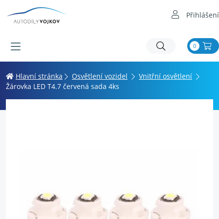
Přihlášení
0
Hlavní stránka
Osvětlení vozidel
Vnitřní osvětlení
Žárovka LED T4.7 červená sada 4ks