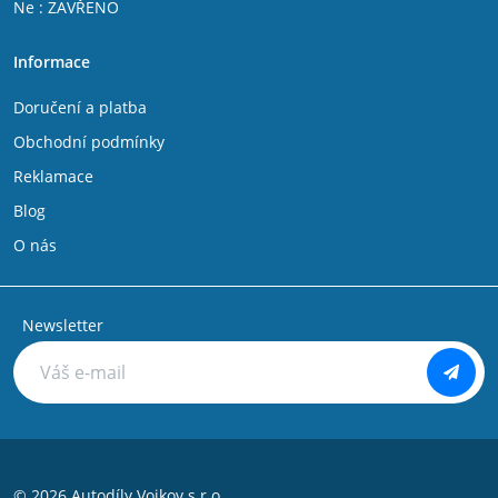
Ne : ZAVŘENO
Fiat Talento
IVECO DAILY V 2011 - 2014
Informace
IVECO DAILY VI 2014 -
Citroen Jumper 1994 - 2002
Doručení a platba
Citroen C25
Citroen Jumpy 2007-
Obchodní podmínky
Citroen Jumpy 1994 - 2006
Reklamace
Citroen Nemo
Citroen Evasion
Blog
Citroen C8
O nás
Peugeot Bipper
Peugeot Boxer 1994 - 2002
Peugeot Boxer 2002 - 2006
Peugeot Expert 1994 - 2006
Newsletter
Peugeot Partner 1996 - 2008
Peugeot 806
Peugeot 807
Peugeot 106
Peugeot 107
Peugeot 108
Peugeot 205
© 2026 Autodíly Vojkov s.r.o.