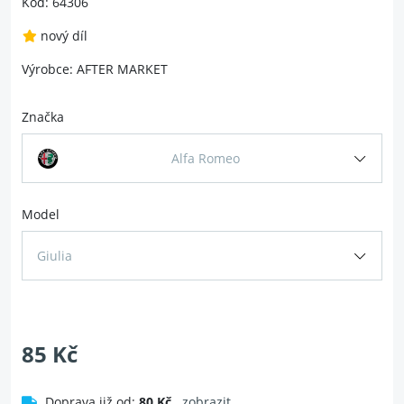
Kód: 64306
nový díl
Výrobce: AFTER MARKET
Značka
Alfa Romeo
Model
Giulia
85 Kč
Doprava již od:
80 Kč
zobrazit