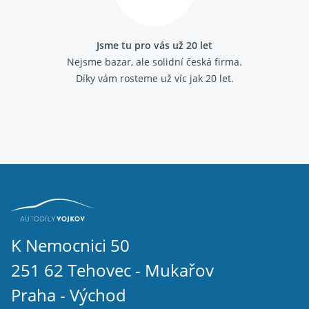
Fiat Marea
Fiat Multipla
Fiat Palio
Jsme tu pro vás už 20 let
Fiat Panda 2003-
Nejsme bazar, ale solidní česká firma.
Fiat Panda 2012-
Díky vám rosteme už víc jak 20 let.
Fiat Panda 1986 - 2003
Fiat Punto 1993 - 1999
Fiat Punto 1999 - 2010
Fiat Punto grande
Fiat Scudo 2007-
Fiat Scudo 1995 - 2006
Fiat Sedici
Fiat Seicento
Fiat Stilo
Fiat Strada
Fiat Tempra
Fiat Tipo 1988 - 1995
K Nemocnici 50
Fiat Ulysse 2002 - 2011
251 62 Tehovec - Mukařov
Fiat Ulysse 1994 - 2002
Fiat Uno 1989 - 1995
Praha - Východ
IVECO DAILY III 2000 - 2006