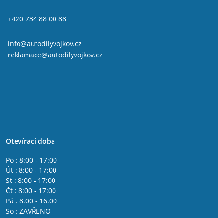
Alfa Romeo GTV
IVECO DAILY II 1990 - 2000
+420 734 88 00 88
IVECO DAILY I 1978 - 1990
IVECO DAILY IV 2006 - 2011
Fiat 500L
info@autodilyvojkov.cz
Fiat 500x
reklamace@autodilyvojkov.cz
Fiat Freemont
Jeep Renegade
Fiat Tipo 2015-
Lancia Phedra
Lancia Thesis
Lancia Delta 2008 - 2014
Lancia Musa
Lancia Lybra
Otevírací doba
Lancia Ypsilon 2011 -
Lancia Ypsilon 2003 - 2011
Po : 8:00 - 17:00
Fiat Fullback
Út : 8:00 - 17:00
Fiat Spider 2016-
St : 8:00 - 17:00
Alfa Romeo Giulia
Čt : 8:00 - 17:00
Peugeot Boxer 2006-
Pá : 8:00 - 16:00
Citroen Jumper 2006-
So : ZAVŘENO
Citroen Jumper 2002 - 2006