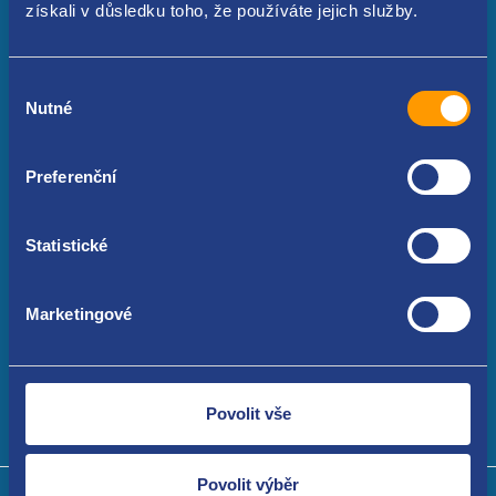
získali v důsledku toho, že používáte jejich služby.
K Nemocnici 50
Výběr
251 62 Tehovec - Mukařov
Nutné
souhlasu
Praha - Východ
Preferenční
+420 734 88 00 88
Statistické
info@autodilyvojkov.cz
reklamace@autodilyvojkov.cz
Marketingové
Povolit vše
Povolit výběr