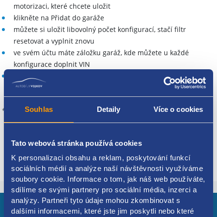
motorizaci, které chcete uložit
klikněte na Přidat do garáže
můžete si uložit libovolný počet konfigurací, stačí filtr
resetovat a vyplnit znovu
ve svém účtu máte záložku garáž, kde můžete u každé
konfigurace doplnit VIN
přihlaste se k odběru newsletteru a my Vám pošleme
informaci o novém vozu k demontáži, jakmile se u nás objeví
Souhlas
Detaily
Více o cookies
* Nastaví filtraci vozidla na e-shopu a nenahrazuje dekodér VIN.
Tato webová stránka používá cookies
Založte si účet
K personalizaci obsahu a reklam, poskytování funkcí
sociálních médií a analýze naší návštěvnosti využíváme
soubory cookie. Informace o tom, jak náš web používáte,
sdílíme se svými partnery pro sociální média, inzerci a
analýzy. Partneři tyto údaje mohou zkombinovat s
dalšími informacemi, které jste jim poskytli nebo které