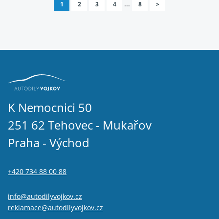
...
1
2
3
4
8
>
K Nemocnici 50
251 62 Tehovec - Mukařov
Praha - Východ
+420 734 88 00 88
info@autodilyvojkov.cz
reklamace@autodilyvojkov.cz