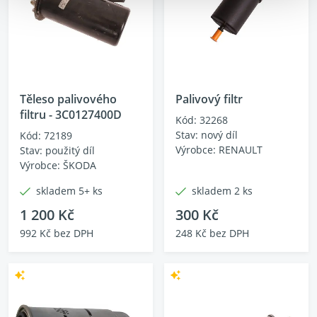
Těleso palivového
Palivový filtr
filtru - 3C0127400D
Kód: 32268
Stav: nový díl
Kód: 72189
Výrobce: RENAULT
Stav: použitý díl
Výrobce: ŠKODA
skladem 5+ ks
skladem 2 ks
1 200 Kč
300 Kč
992 Kč bez DPH
248 Kč bez DPH