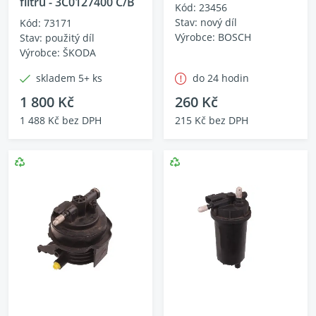
filtru - 3C0127400 C/B
Kód: 23456
Stav: nový díl
Kód: 73171
Výrobce: BOSCH
Stav: použitý díl
Výrobce: ŠKODA
skladem 5+ ks
do 24 hodin
1 800 Kč
260 Kč
1 488 Kč bez DPH
215 Kč bez DPH