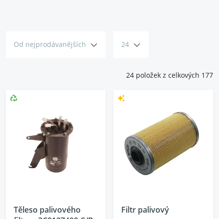
každých 150 tisíc kilometrů nebo co 5 let, u naftových vozů
měňte filtr po 60 tisících kilometrech nebo každé 2 roky.
Od nejprodávanějších
24
24 položek z celkových 177
Těleso palivového
Filtr palivový