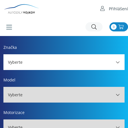
Přihlášení
0
Značka
Vyberte
Model
Vyberte
Motorizace
Vyberte