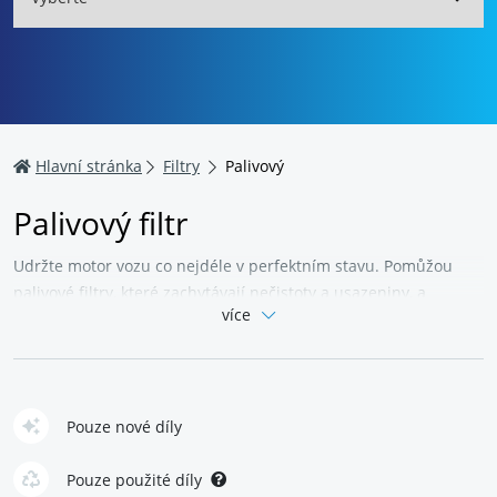
Hlavní stránka
Filtry
Palivový
Palivový filtr
Udržte motor vozu co nejdéle v perfektním stavu. Pomůžou
palivové filtry, které zachytávají nečistoty a usazeniny, a
více
nepouštějí je dále do motoru. V nabídce naleznete filtry pro
benzínové i naftové motory. Veškeré součásti filtrů (držáky,
redukce, přípojky, apod.) jsou ve skvělém stavu a za vynikající
cenu. Ucpaný filtr se projevuje nepravidelným chodem motoru,
zvýšením spotřeby, poklesem výkonu, a výjimečně může
Pouze nové díly
dokonce vést k poškození motoru. Výměnu proto
nepodceňujte. U benzínových motorů pořiďte nový filtr
Pouze použité díly