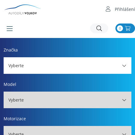
Přihlášení
0
Značka
Vyberte
Model
Vyberte
Motorizace
Vyberte