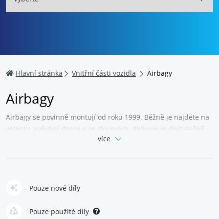
Hlavní stránka
Vnitřní části vozidla
Airbagy
Airbagy
Airbagy se povinně montují od roku 1999. Běžně je najdete na
volantu, palubní desce a ve sloupcích. Aktivuje je dostatečně
více
velký náraz, vaky se nafouknou už za tři setiny sekundy. Při
nehodě redukují riziko usmrcení cestujících až o 50 % – pokud
mají zapnutý
pás
.
Airbagy většinou nepotřebují údržbu, mění se v celku.
Pouze nové díly
Nejčastějším důvodem poruchy bývá disfunkce spínačů,
vedení nebo modulu airbagu. Při montáži si dejte pozor na
Pouze použité díly
kvalitu výrobku i práce. Špatně usazený airbag se nemusí