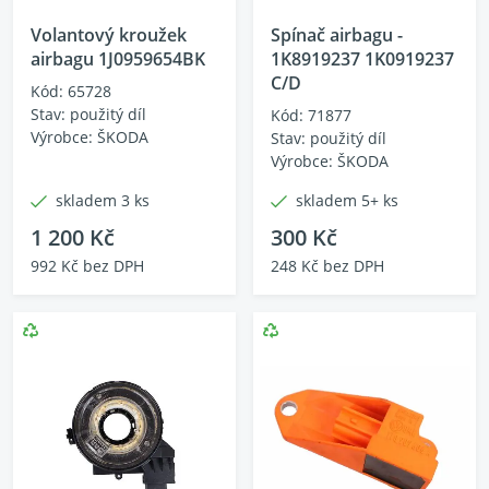
Volantový kroužek
Spínač airbagu -
airbagu 1J0959654BK
1K8919237 1K0919237
C/D
Kód: 65728
Stav: použitý díl
Kód: 71877
Výrobce: ŠKODA
Stav: použitý díl
Výrobce: ŠKODA
skladem 3 ks
skladem 5+ ks
1 200 Kč
300 Kč
992 Kč bez DPH
248 Kč bez DPH