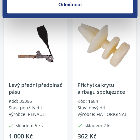
Odmítnout
Levý přední předpínač
Příchytka krytu
pásu
airbagu spolujezdce
Kód: 35396
Kód: 1684
Stav: použitý díl
Stav: nový díl
Výrobce: RENAULT
Výrobce: FIAT ORIGINAL
skladem 5 ks
skladem 2 ks
1 000 Kč
362 Kč