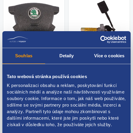
Souhlas
Detaily
Více o cookies
Airbag řidiče
Levý přední předpínač
61305245D
pásu
Kód: 55851
Kód: 34812
Tato webová stránka používá cookies
Stav: použitý díl
Stav: použitý díl
Výrobce: ŠKODA
Výrobce: RENAULT
K personalizaci obsahu a reklam, poskytování funkcí
sociálních médií a analýze naší návštěvnosti využíváme
skladem 5+ ks
skladem 2 ks
soubory cookie. Informace o tom, jak náš web používáte,
150 Kč
500 Kč
sdílíme se svými partnery pro sociální média, inzerci a
analýzy. Partneři tyto údaje mohou zkombinovat s
124 Kč bez DPH
413 Kč bez DPH
dalšími informacemi, které jste jim poskytli nebo které
získali v důsledku toho, že používáte jejich služby.