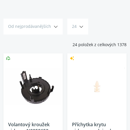
otevřít, nebo může spuštěním vyrazit kovové šrapnely.
Od nejprodávanějších
24
24 položek z celkových 1378
Volantový kroužek
Příchytka krytu