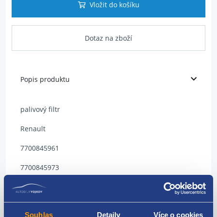
Vložit do košíku
Dotaz na zboží
Popis produktu
palivový filtr
Renault
7700845961
7700845973
7701068107
8200386495
Souhlas
Detaily
Více o cookies