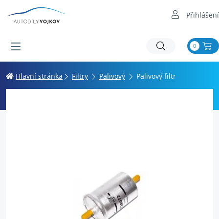
Přihlášení
0
Hlavní stránka
Filtry
Palivový
Palivový filtr