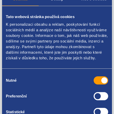
Typ filtru: Filtr zabudovaný do potrubí
Odtok [mm]: 8
Tato webová stránka používá cookies
K personalizaci obsahu a reklam, poskytování funkcí
Výška [mm]: 143
sociálních médií a analýze naší návštěvnosti využíváme
Vnější průměr [mm]: 55
soubory cookie. Informace o tom, jak náš web používáte,
sdílíme se svými partnery pro sociální média, inzerci a
Vpust [mm]: 8
analýzy. Partneři tyto údaje mohou zkombinovat s
dalšími informacemi, které jste jim poskytli nebo které
získali v důsledku toho, že používáte jejich služby.
Kódy produktu
Výběr
Nutné
souhlasu
7700845961 7700845973 7701068107 8200386495
Preferenční
Použitelné pro vozy
Statistické
Dacia Duster 2010 - 2017 1.6 16V - K4M