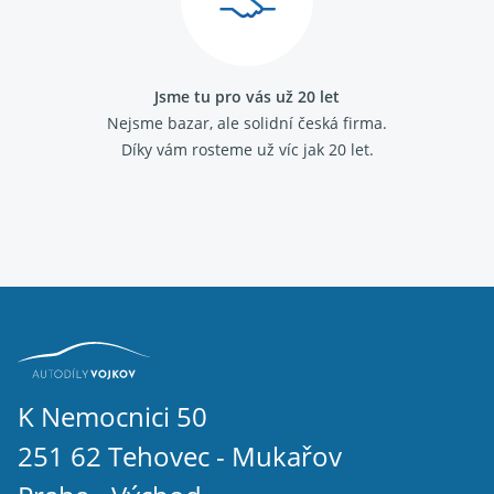
Fiat Linea
Fiat Marea
Fiat Multipla
Fiat Palio
Jsme tu pro vás už 20 let
Fiat Panda 2003-
Nejsme bazar, ale solidní česká firma.
Fiat Panda 2012-
Díky vám rosteme už víc jak 20 let.
Fiat Panda 1986 - 2003
Fiat Punto 1993 - 1999
Fiat Punto 1999 - 2010
Fiat Punto grande
Fiat Scudo 2007-
Fiat Scudo 1995 - 2006
Fiat Sedici
Fiat Seicento
Fiat Stilo
Fiat Strada
Fiat Tempra
Fiat Tipo 1988 - 1995
K Nemocnici 50
Fiat Ulysse 2002 - 2011
251 62 Tehovec - Mukařov
Fiat Ulysse 1994 - 2002
Fiat Uno 1989 - 1995