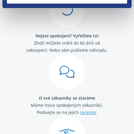
Alfa Romeo Giulietta
Alfa Romeo GT
Alfa Romeo Mito
Fiat 500
Fiat Barchetta
Nejste spokojeni? Vyřešíme to!
Fiat Brava
Fiat Bravo 1995 -2001
Zboží můžete vrátit do 60 dnů od
Fiat Bravo 2007-
zakoupení. Nebo vám pošleme náhradu.
Fiat Cinquecento
Fiat Coupé
Fiat Croma 2005 - 2011
Fiat Croma 1992 - 1996
Fiat Doblo 2000 - 2009
Fiat Doblo 2009 -
Fiat Ducato 2002 - 2006
O své zákazníky se staráme
Fiat Ducato 2006-
Máme tisíce spokojených zákazníků.
Fiat Ducato 1989 - 1994
Fiat Ducato 1994 - 2002
Podívejte se na jejich
recenze
.
Fiat Fiorino / Qubo 2008-
Fiat Fiorino 1988 - 2001
Fiat Idea