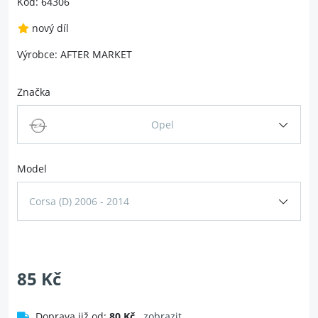
Kód: 64306
nový díl
Výrobce: AFTER MARKET
Značka
Opel
Model
Corsa (D) 2006 - 2014
85 Kč
Doprava již od:
80 Kč
zobrazit