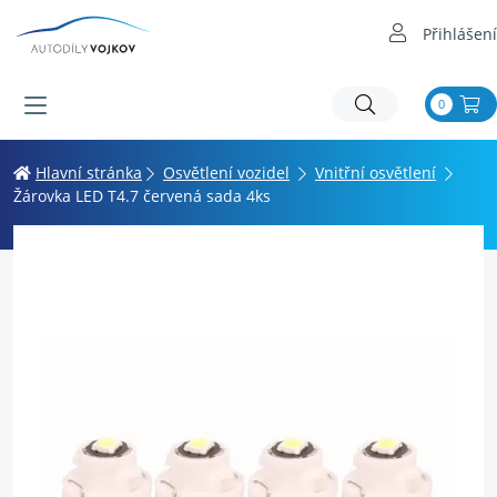
Přihlášení
0
Hlavní stránka
Osvětlení vozidel
Vnitřní osvětlení
Žárovka LED T4.7 červená sada 4ks