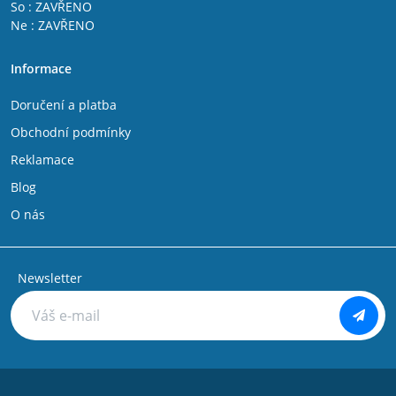
So : ZAVŘENO
Citroen Jumper 2002 - 2006
Ne : ZAVŘENO
Fiat Talento
IVECO DAILY V 2011 - 2014
Informace
IVECO DAILY VI 2014 -
Citroen Jumper 1994 - 2002
Doručení a platba
Citroen C25
Citroen Jumpy 2007-
Obchodní podmínky
Citroen Jumpy 1994 - 2006
Reklamace
Citroen Nemo
Citroen Evasion
Blog
Citroen C8
O nás
Peugeot Bipper
Peugeot Boxer 1994 - 2002
Peugeot Boxer 2002 - 2006
Peugeot Expert 1994 - 2006
Newsletter
Peugeot Partner 1996 - 2008
Peugeot 806
Peugeot 807
Peugeot 106
Peugeot 107
Peugeot 108