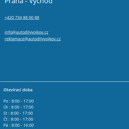
Praha - Východ
IVECO DAILY III 2000 - 2006
Alfa Romeo GTV
IVECO DAILY II 1990 - 2000
+420 734 88 00 88
IVECO DAILY I 1978 - 1990
IVECO DAILY IV 2006 - 2011
Fiat 500L
info@autodilyvojkov.cz
Fiat 500x
reklamace@autodilyvojkov.cz
Fiat Freemont
Jeep Renegade
Fiat Tipo 2015-
Lancia Phedra
Lancia Thesis
Lancia Delta 2008 - 2014
Lancia Musa
Lancia Lybra
Otevírací doba
Lancia Ypsilon 2011 -
Lancia Ypsilon 2003 - 2011
Po : 8:00 - 17:00
Fiat Fullback
Út : 8:00 - 17:00
Fiat Spider 2016-
St : 8:00 - 17:00
Alfa Romeo Giulia
Čt : 8:00 - 17:00
Peugeot Boxer 2006-
Pá : 8:00 - 16:00
Citroen Jumper 2006-