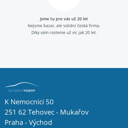
Fiat Marea
Fiat Multipla
Fiat Palio
Jsme tu pro vás už 20 let
Fiat Panda 2003-
Nejsme bazar, ale solidní česká firma.
Fiat Panda 2012-
Díky vám rosteme už víc jak 20 let.
Fiat Panda 1986 - 2003
Fiat Punto 1993 - 1999
Fiat Punto 1999 - 2010
Fiat Punto grande
Fiat Scudo 2007-
Fiat Scudo 1995 - 2006
Fiat Sedici
Fiat Seicento
Fiat Stilo
Fiat Strada
Fiat Tempra
Fiat Tipo 1988 - 1995
K Nemocnici 50
Fiat Ulysse 2002 - 2011
251 62 Tehovec - Mukařov
Fiat Ulysse 1994 - 2002
Fiat Uno 1989 - 1995
Praha - Východ
IVECO DAILY III 2000 - 2006