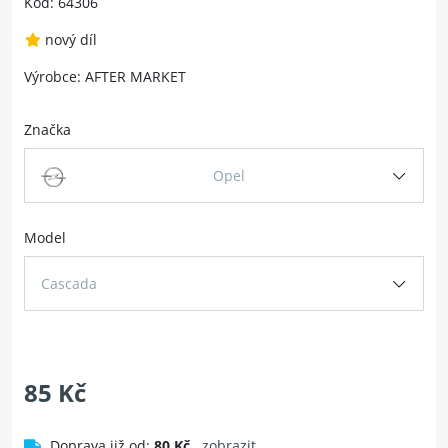
Kód: 64306
nový díl
Výrobce: AFTER MARKET
Značka
Opel
Model
Cascada
85 Kč
Doprava již od:
80 Kč
zobrazit