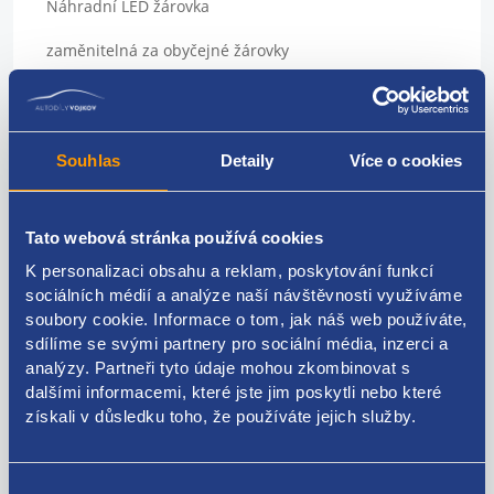
Náhradní LED žárovka
zaměnitelná za obyčejné žárovky
Sada 4ks
použití: panely topení, přístrojové štíty, podsvícení
Souhlas
Detaily
Více o cookies
přístrojů
Patice: T4,7
Tato webová stránka používá cookies
Barva: červená
K personalizaci obsahu a reklam, poskytování funkcí
sociálních médií a analýze naší návštěvnosti využíváme
napájecí napětí 12 V
soubory cookie. Informace o tom, jak náš web používáte,
vynikající do vozidel, kde dochází k častému praskání
sdílíme se svými partnery pro sociální média, inzerci a
klasických žárovek
analýzy. Partneři tyto údaje mohou zkombinovat s
dalšími informacemi, které jste jim poskytli nebo které
pro všechny osobní vozy, dodávky a motocykly s
získali v důsledku toho, že používáte jejich služby.
palubním napětím 12 V
vysoká svítivost
Výběr