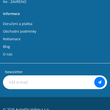
Ne : ZAVŘENO
Fiat Talento
IVECO DAILY V 2011 - 2014
Informace
IVECO DAILY VI 2014 -
Citroen Jumper 1994 - 2002
Doručení a platba
Citroen C25
Citroen Jumpy 2007-
Obchodní podmínky
Citroen Jumpy 1994 - 2006
Reklamace
Citroen Nemo
Citroen Evasion
Blog
Citroen C8
O nás
Peugeot Bipper
Peugeot Boxer 1994 - 2002
Peugeot Boxer 2002 - 2006
Peugeot Expert 1994 - 2006
Newsletter
Peugeot Partner 1996 - 2008
Peugeot 806
Peugeot 807
Peugeot 106
Peugeot 107
Peugeot 108
Peugeot 205
© 2026 Autodíly Vojkov s.r.o.