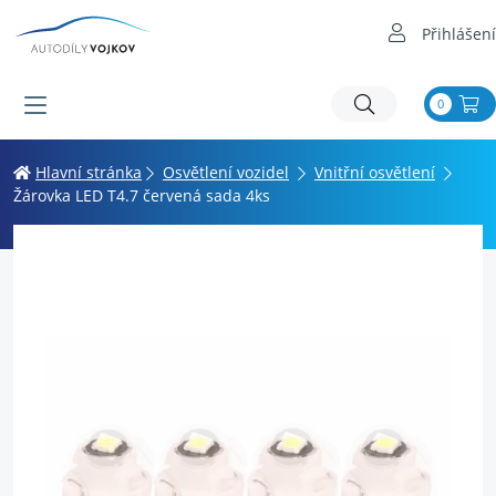
Přihlášení
0
Hlavní stránka
Osvětlení vozidel
Vnitřní osvětlení
Žárovka LED T4.7 červená sada 4ks