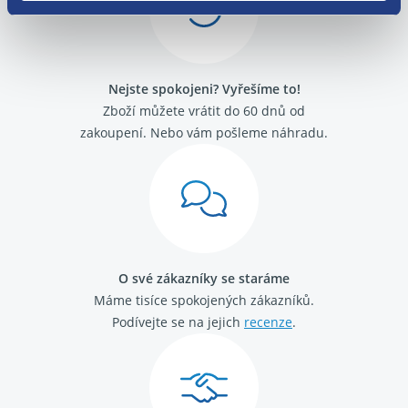
Alfa Romeo GT
Alfa Romeo Mito
Fiat 500
Fiat Barchetta
Nejste spokojeni? Vyřešíme to!
Fiat Brava
Fiat Bravo 1995 -2001
Zboží můžete vrátit do 60 dnů od
Fiat Bravo 2007-
zakoupení. Nebo vám pošleme náhradu.
Fiat Cinquecento
Fiat Coupé
Fiat Croma 2005 - 2011
Fiat Croma 1992 - 1996
Fiat Doblo 2000 - 2009
Fiat Doblo 2009 -
Fiat Ducato 2002 - 2006
O své zákazníky se staráme
Fiat Ducato 2006-
Máme tisíce spokojených zákazníků.
Fiat Ducato 1989 - 1994
Fiat Ducato 1994 - 2002
Podívejte se na jejich
recenze
.
Fiat Fiorino / Qubo 2008-
Fiat Fiorino 1988 - 2001
Fiat Idea
Fiat Linea