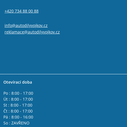
Alfa Romeo GTV
IVECO DAILY II 1990 - 2000
+420 734 88 00 88
IVECO DAILY I 1978 - 1990
IVECO DAILY IV 2006 - 2011
Fiat 500L
info@autodilyvojkov.cz
Fiat 500x
reklamace@autodilyvojkov.cz
Fiat Freemont
Jeep Renegade
Fiat Tipo 2015-
Lancia Phedra
Lancia Thesis
Lancia Delta 2008 - 2014
Lancia Musa
Lancia Lybra
Otevírací doba
Lancia Ypsilon 2011 -
Lancia Ypsilon 2003 - 2011
Po : 8:00 - 17:00
Fiat Fullback
Út : 8:00 - 17:00
Fiat Spider 2016-
St : 8:00 - 17:00
Alfa Romeo Giulia
Čt : 8:00 - 17:00
Peugeot Boxer 2006-
Pá : 8:00 - 16:00
Citroen Jumper 2006-
So : ZAVŘENO
Citroen Jumper 2002 - 2006