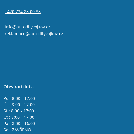
Alfa Romeo GTV
IVECO DAILY II 1990 - 2000
+420 734 88 00 88
IVECO DAILY I 1978 - 1990
IVECO DAILY IV 2006 - 2011
Fiat 500L
info@autodilyvojkov.cz
Fiat 500x
reklamace@autodilyvojkov.cz
Fiat Freemont
Jeep Renegade
Fiat Tipo 2015-
Lancia Phedra
Lancia Thesis
Lancia Delta 2008 - 2014
Lancia Musa
Lancia Lybra
Otevírací doba
Lancia Ypsilon 2011 -
Lancia Ypsilon 2003 - 2011
Po : 8:00 - 17:00
Fiat Fullback
Út : 8:00 - 17:00
Fiat Spider 2016-
St : 8:00 - 17:00
Alfa Romeo Giulia
Čt : 8:00 - 17:00
Peugeot Boxer 2006-
Pá : 8:00 - 16:00
Citroen Jumper 2006-
So : ZAVŘENO
Citroen Jumper 2002 - 2006