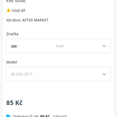
Kód: 64306
nový díl
Výrobce: AFTER MARKET
Značka
Audi
Model
A8 (D5) 2017 -
85 Kč
Doprava již od:
80 Kč
zobrazit