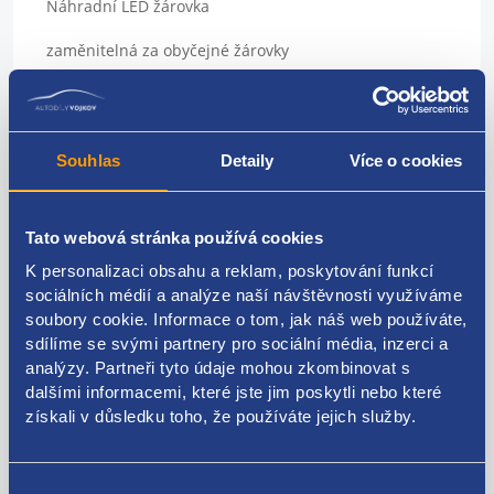
Náhradní LED žárovka
zaměnitelná za obyčejné žárovky
Sada 4ks
použití: panely topení, přístrojové štíty, podsvícení
Souhlas
Detaily
Více o cookies
přístrojů
Patice: T4,7
Tato webová stránka používá cookies
Barva: červená
K personalizaci obsahu a reklam, poskytování funkcí
sociálních médií a analýze naší návštěvnosti využíváme
napájecí napětí 12 V
soubory cookie. Informace o tom, jak náš web používáte,
vynikající do vozidel, kde dochází k častému praskání
sdílíme se svými partnery pro sociální média, inzerci a
klasických žárovek
analýzy. Partneři tyto údaje mohou zkombinovat s
dalšími informacemi, které jste jim poskytli nebo které
pro všechny osobní vozy, dodávky a motocykly s
získali v důsledku toho, že používáte jejich služby.
palubním napětím 12 V
vysoká svítivost
Výběr