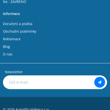
Ne : ZAVŘENO
Fiat Talento
IVECO DAILY V 2011 - 2014
Informace
IVECO DAILY VI 2014 -
Citroen Jumper 1994 - 2002
Doručení a platba
Citroen C25
Citroen Jumpy 2007-
Obchodní podmínky
Citroen Jumpy 1994 - 2006
Reklamace
Citroen Nemo
Citroen Evasion
Blog
Citroen C8
O nás
Peugeot Bipper
Peugeot Boxer 1994 - 2002
Peugeot Boxer 2002 - 2006
Peugeot Expert 1994 - 2006
Newsletter
Peugeot Partner 1996 - 2008
Peugeot 806
Peugeot 807
Peugeot 106
Peugeot 107
Peugeot 108
Peugeot 205
© 2026 Autodíly Vojkov s.r.o.