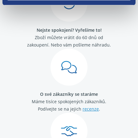
Alfa Romeo GT
Alfa Romeo Mito
Fiat 500
Fiat Barchetta
Nejste spokojeni? Vyřešíme to!
Fiat Brava
Fiat Bravo 1995 -2001
Zboží můžete vrátit do 60 dnů od
Fiat Bravo 2007-
zakoupení. Nebo vám pošleme náhradu.
Fiat Cinquecento
Fiat Coupé
Fiat Croma 2005 - 2011
Fiat Croma 1992 - 1996
Fiat Doblo 2000 - 2009
Fiat Doblo 2009 -
Fiat Ducato 2002 - 2006
O své zákazníky se staráme
Fiat Ducato 2006-
Máme tisíce spokojených zákazníků.
Fiat Ducato 1989 - 1994
Fiat Ducato 1994 - 2002
Podívejte se na jejich
recenze
.
Fiat Fiorino / Qubo 2008-
Fiat Fiorino 1988 - 2001
Fiat Idea
Fiat Linea