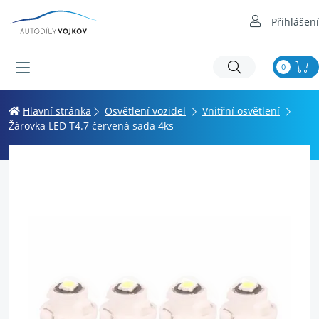
Přihlášení
0
Hlavní stránka
Osvětlení vozidel
Vnitřní osvětlení
Žárovka LED T4.7 červená sada 4ks