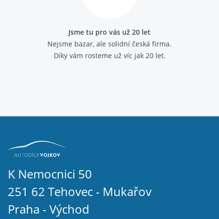
Fiat Marea
Fiat Multipla
Fiat Palio
Jsme tu pro vás už 20 let
Fiat Panda 2003-
Nejsme bazar, ale solidní česká firma.
Fiat Panda 2012-
Díky vám rosteme už víc jak 20 let.
Fiat Panda 1986 - 2003
Fiat Punto 1993 - 1999
Fiat Punto 1999 - 2010
Fiat Punto grande
Fiat Scudo 2007-
Fiat Scudo 1995 - 2006
Fiat Sedici
Fiat Seicento
Fiat Stilo
Fiat Strada
Fiat Tempra
Fiat Tipo 1988 - 1995
K Nemocnici 50
Fiat Ulysse 2002 - 2011
251 62 Tehovec - Mukařov
Fiat Ulysse 1994 - 2002
Fiat Uno 1989 - 1995
Praha - Východ
IVECO DAILY III 2000 - 2006