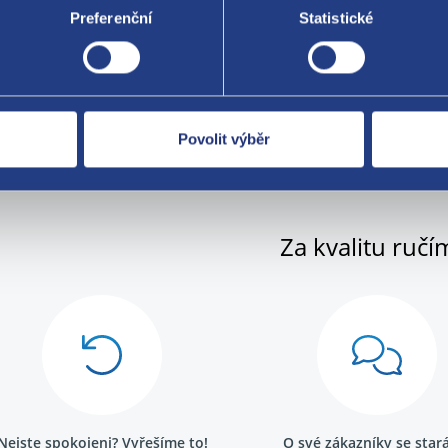
 pólů 7
Preferenční
Statistické
nální číslo
469680
Povolit výběr
Za kvalitu ručí
Nejste spokojeni? Vyřešíme to!
O své zákazníky se sta