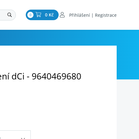
0 Kč
Přihlášení | Registrace
0
ení dCi - 9640469680
l