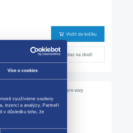
Vložit do košíku
Dotaz na zboží
Více o cookies
Použitelné pro vozy
ěvnosti využíváme soubory
, inzerci a analýzy. Partneři
li v důsledku toho, že