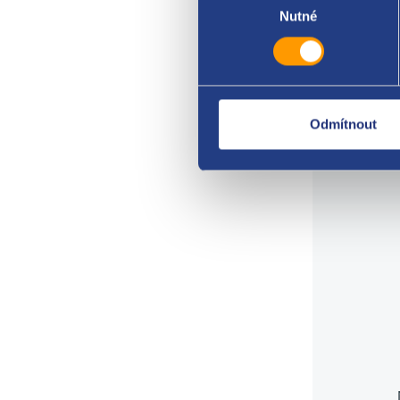
počet
souhlasu
Nutné
origi
9640
Odmítnout