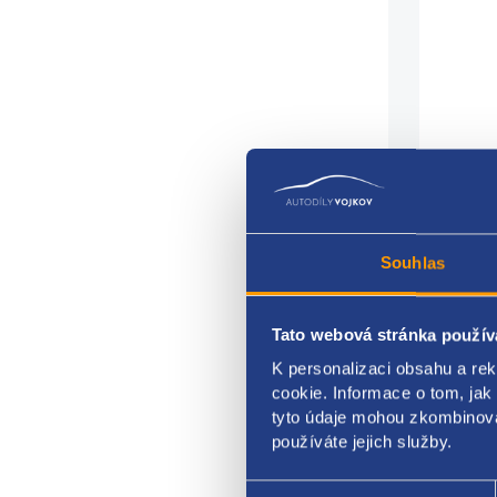
Souhlas
Tato webová stránka použív
K personalizaci obsahu a re
cookie. Informace o tom, jak
tyto údaje mohou zkombinovat
relé 
používáte jejich služby.
napět
Výběr