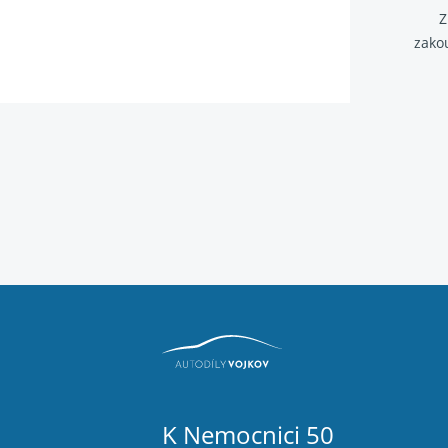
Z
zako
K Nemocnici 50