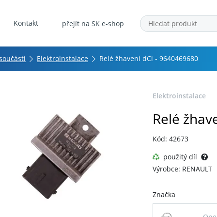
Kontakt
přejít na SK e-shop
 součásti
Elektroinstalace
Relé žhavení dCi - 9640469680
Elektroinstalace
Relé žhav
Kód: 42673
použitý díl
Výrobce: RENAULT
Značka
Ope