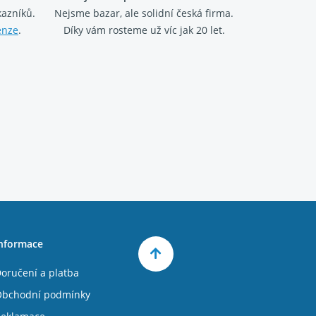
kazníků.
Nejsme bazar, ale solidní česká firma.
enze
.
Díky vám rosteme už víc jak 20 let.
nformace
oručení a platba
bchodní podmínky