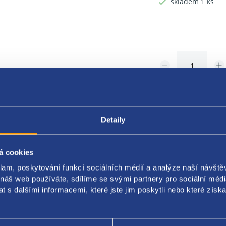
skladem 1 ks
Detaily
á cookies
Popis produktu
Kódy produktu
klam, poskytování funkcí sociálních médií a analýze naší návšt
 náš web používáte, sdílíme se svými partnery pro sociální média
 s dalšími informacemi, které jste jim poskytli nebo které získa
žhavení
í [V] 12