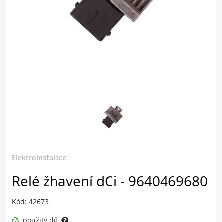
Elektroinstalace
Relé žhavení dCi - 9640469680
Kód: 42673
použitý díl