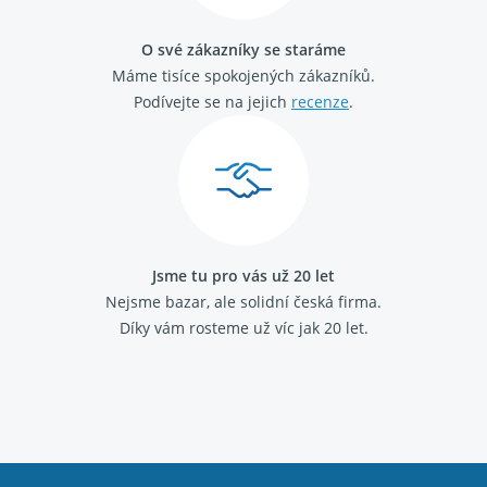
Citroen Berlingo 1996 - 2011 1.6 HDI
Citroen Berlingo 1996 - 2011 1.9 D
O své zákazníky se staráme
Citroen Berlingo 2008 - 2018 1.6 HDi
Máme tisíce spokojených zákazníků.
Citroen Xsara Picasso 1999 - 2012 1.6 HDi
Citroen Xsara Picasso 1999 - 2012 2.0 HDi
Podívejte se na jejich
recenze
.
Peugeot Partner 1996 - 2008 1.6 HDi
Opel Vivaro (A) 2001 - 2014 2.0 CDTI
Opel Vivaro (A) 2001 - 2014 2.5 CDTI
Opel Movano (A) 1998 - 2010 2.5 CDTI
Jsme tu pro vás už 20 let
Nejsme bazar, ale solidní česká firma.
Díky vám rosteme už víc jak 20 let.