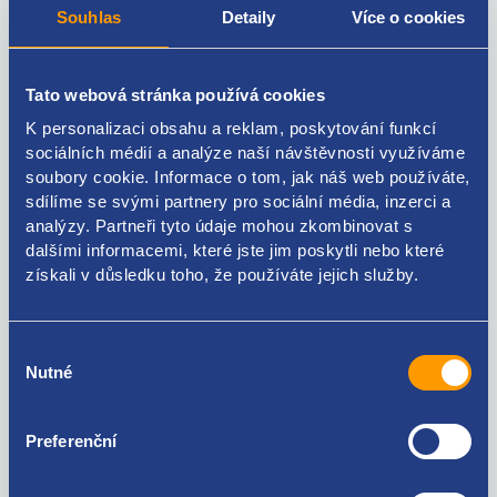
Souhlas
Detaily
Více o cookies
relé žhavení
Tato webová stránka používá cookies
napětí [V] 12
K personalizaci obsahu a reklam, poskytování funkcí
počet pólů 7
sociálních médií a analýze naší návštěvnosti využíváme
soubory cookie. Informace o tom, jak náš web používáte,
originální číslo
sdílíme se svými partnery pro sociální média, inzerci a
analýzy. Partneři tyto údaje mohou zkombinovat s
9640469680
dalšími informacemi, které jste jim poskytli nebo které
získali v důsledku toho, že používáte jejich služby.
Výběr
Kódy produktu
Nutné
souhlasu
9640469680
Preferenční
Použitelné pro vozy