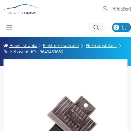
Přihlášení
0
Hlavní stránka
Elektrické součásti
Elektroinstalace
Relé žhavení dCi - 9640469680