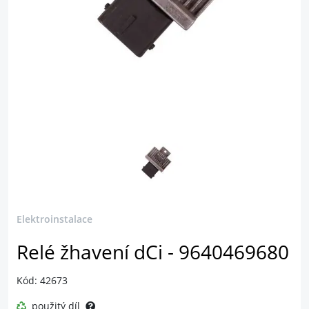
Elektroinstalace
Relé žhavení dCi - 9640469680
Kód: 42673
použitý díl