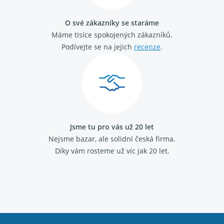
Citroen Berlingo 1996 - 2011 1.6 HDI
Citroen Berlingo 1996 - 2011 1.9 D
O své zákazníky se staráme
Citroen Berlingo 2008 - 2018 1.6 HDi
Máme tisíce spokojených zákazníků.
Citroen Xsara Picasso 1999 - 2012 1.6 HDi
Citroen Xsara Picasso 1999 - 2012 2.0 HDi
Podívejte se na jejich
recenze
.
Peugeot Partner 1996 - 2008 1.6 HDi
Opel Vivaro (A) 2001 - 2014 2.0 CDTI
Opel Vivaro (A) 2001 - 2014 2.5 CDTI
Opel Movano (A) 1998 - 2010 2.5 CDTI
Jsme tu pro vás už 20 let
Nejsme bazar, ale solidní česká firma.
Díky vám rosteme už víc jak 20 let.