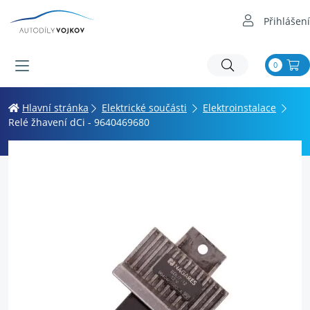
Přihlášení
0
Hlavní stránka
Elektrické součásti
Elektroinstalace
Relé žhavení dCi - 9640469680