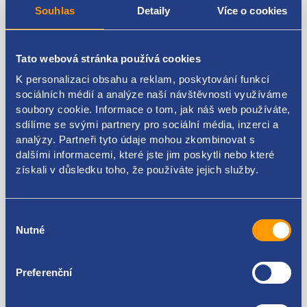
Souhlas
Detaily
Více o cookies
relé žhavení
Tato webová stránka používá cookies
napětí [V] 12
K personalizaci obsahu a reklam, poskytování funkcí
počet pólů 7
sociálních médií a analýze naší návštěvnosti využíváme
soubory cookie. Informace o tom, jak náš web používáte,
originální číslo
sdílíme se svými partnery pro sociální média, inzerci a
analýzy. Partneři tyto údaje mohou zkombinovat s
9640469680
dalšími informacemi, které jste jim poskytli nebo které
získali v důsledku toho, že používáte jejich služby.
Výběr
Kódy produktu
Nutné
souhlasu
9640469680
Preferenční
Použitelné pro vozy