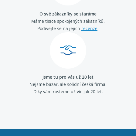
Citroen Berlingo 1996 - 2011 1.6 HDI
Citroen Berlingo 1996 - 2011 1.9 D
O své zákazníky se staráme
Citroen Berlingo 2008 - 2018 1.6 HDi
Máme tisíce spokojených zákazníků.
Citroen Xsara Picasso 1999 - 2012 1.6 HDi
Citroen Xsara Picasso 1999 - 2012 2.0 HDi
Podívejte se na jejich
recenze
.
Peugeot Partner 1996 - 2008 1.6 HDi
Opel Vivaro (A) 2001 - 2014 2.0 CDTI
Opel Vivaro (A) 2001 - 2014 2.5 CDTI
Opel Movano (A) 1998 - 2010 2.5 CDTI
Jsme tu pro vás už 20 let
Nejsme bazar, ale solidní česká firma.
Díky vám rosteme už víc jak 20 let.