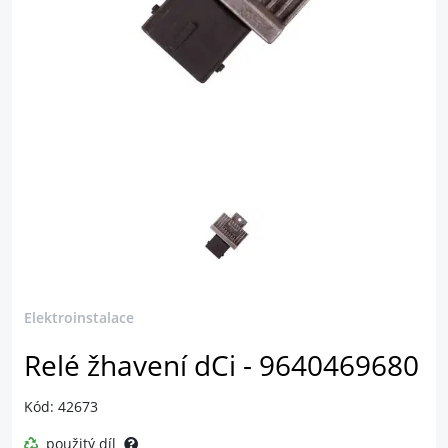
Elektroinstalace
Relé žhavení dCi - 9640469680
Kód: 42673
použitý díl