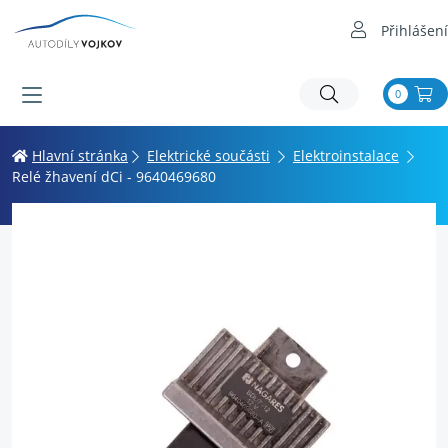
Přihlášení
0
Hlavní stránka
Elektrické součásti
Elektroinstalace
Relé žhavení dCi - 9640469680