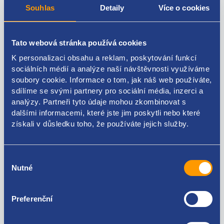
Souhlas
Detaily
Více o cookies
relé žhavení
Tato webová stránka používá cookies
napětí [V] 12
K personalizaci obsahu a reklam, poskytování funkcí
počet pólů 7
sociálních médií a analýze naší návštěvnosti využíváme
soubory cookie. Informace o tom, jak náš web používáte,
originální číslo
sdílíme se svými partnery pro sociální média, inzerci a
analýzy. Partneři tyto údaje mohou zkombinovat s
9640469680
dalšími informacemi, které jste jim poskytli nebo které
získali v důsledku toho, že používáte jejich služby.
Výběr
Kódy produktu
Nutné
souhlasu
9640469680
Preferenční
Použitelné pro vozy