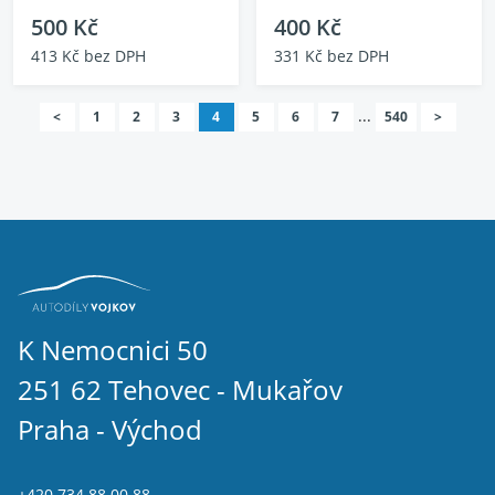
500 Kč
400 Kč
413 Kč bez DPH
331 Kč bez DPH
...
<
1
2
3
4
5
6
7
540
>
K Nemocnici 50
251 62 Tehovec - Mukařov
Praha - Východ
+420 734 88 00 88