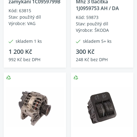
zamykání 1C0959799B
Mhz 3 tlačítka
1J0959753 AH / DA
Kód: 63815
Stav: použitý díl
Kód: 59873
Výrobce: VAG
Stav: použitý díl
Výrobce: ŠKODA
skladem 1 ks
skladem 5+ ks
1 200 Kč
300 Kč
992 Kč bez DPH
248 Kč bez DPH