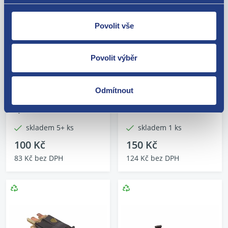
Povolit vše
Spínač pro vyhřívání
Plastový rámeček
Povolit výběr
zadního okna
autorádia 5J0858069A
6Y0959621
Kód: 63876
Stav: použitý díl
Kód: 56226
Odmítnout
Výrobce: VAG
Stav: použitý díl
Výrobce: ŠKODA
skladem 5+ ks
skladem 1 ks
100 Kč
150 Kč
83 Kč bez DPH
124 Kč bez DPH