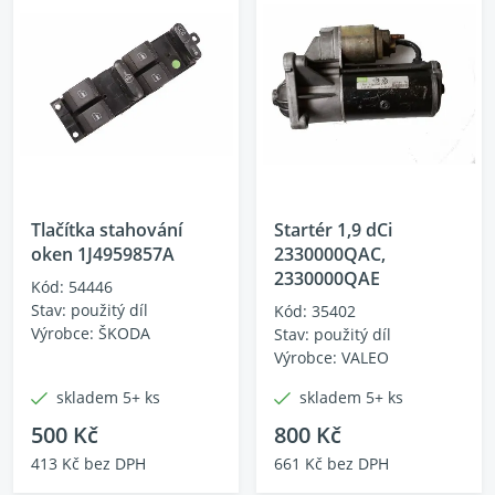
Tlačítka stahování
Startér 1,9 dCi
oken 1J4959857A
2330000QAC,
2330000QAE
Kód: 54446
Stav: použitý díl
Kód: 35402
Výrobce: ŠKODA
Stav: použitý díl
Výrobce: VALEO
skladem 5+ ks
skladem 5+ ks
500 Kč
800 Kč
413 Kč bez DPH
661 Kč bez DPH