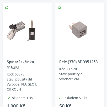
Spínací skřínka
Relé (370) 8D0951253
4162KF
Kód: 66520
Stav: použitý díl
Kód: 53575
Výrobce: VAG
Stav: použitý díl
Výrobce: PEUGEOT,
CITROEN
skladem 1 ks
skladem 5+ ks
1 000 Kč
50 Kč