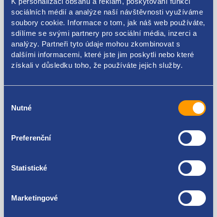
K personalizaci obsahu a reklam, poskytování funkcí
sociálních médií a analýze naší návštěvnosti využíváme
soubory cookie. Informace o tom, jak náš web používáte,
Držák řídící jednotky
Zapalovací svíčka
sdílíme se svými partnery pro sociální média, inzerci a
6Q0906507
Super+6
analýzy. Partneři tyto údaje mohou zkombinovat s
dalšími informacemi, které jste jim poskytli nebo které
Kód: 62103
Kód: 5773
získali v důsledku toho, že používáte jejich služby.
Stav: použitý díl
Stav: nový díl
Výrobce: ŠKODA
Výrobce: BOSCH
skladem 5+ ks
skladem 5+ ks
Výběr
Nutné
souhlasu
300 Kč
70 Kč
248 Kč bez DPH
58 Kč bez DPH
Preferenční
Statistické
Marketingové