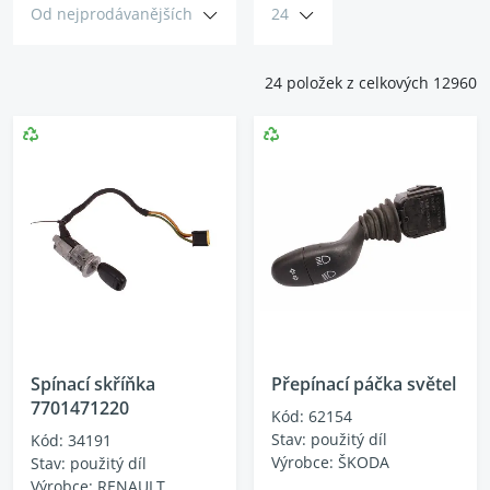
Od nejprodávanějších
24
24 položek z celkových 12960
Spínací skříňka
Přepínací páčka světel
7701471220
Kód: 62154
Stav: použitý díl
Kód: 34191
Výrobce: ŠKODA
Stav: použitý díl
Výrobce: RENAULT