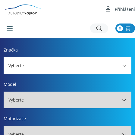
Přihlášení
0
Značka
Vyberte
Model
Vyberte
Motorizace
Vyberte