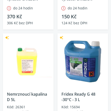
do 24 hodin
do 24 hodin
370 Kč
150 Kč
306 Kč bez DPH
124 Kč bez DPH
Nemrznoucí kapalina
Fridex Ready G 48
D 5L
-30°C - 3 L
Kód: 26361
Kód: 15694