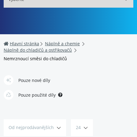
Hlavní stránka
Náplně a chemie
Náplně do chladičů a ostřikovačů
Nemrznoucí směsi do chladičů
Pouze nové díly
Pouze použité díly
Od nejprodávanějších
24