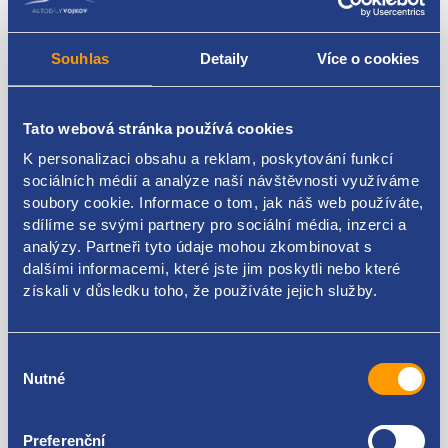
(červená kapalina do
Kód: 15698
chladiče)
Stav: nový díl
Souhlas
Detaily
Více o cookies
Výrobce: VELVANA
Kód: 15387
Stav: nový díl
Výrobce: PETRONAS
Tato webová stránka používá cookies
do 24 hodin
do 24 hodin
K personalizaci obsahu a reklam, poskytování funkcí
365 Kč
350 Kč
sociálních médií a analýze naší návštěvnosti využíváme
302 Kč bez DPH
289 Kč bez DPH
soubory cookie. Informace o tom, jak náš web používáte,
sdílíme se svými partnery pro sociální média, inzerci a
analýzy. Partneři tyto údaje mohou zkombinovat s
dalšími informacemi, které jste jim poskytli nebo které
získali v důsledku toho, že používáte jejich služby.
Výběr
Nutné
souhlasu
Preferenční