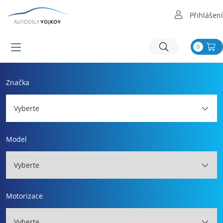
Přihlášení
0
Značka
Vyberte
Model
Vyberte
Motorizace
Vyberte