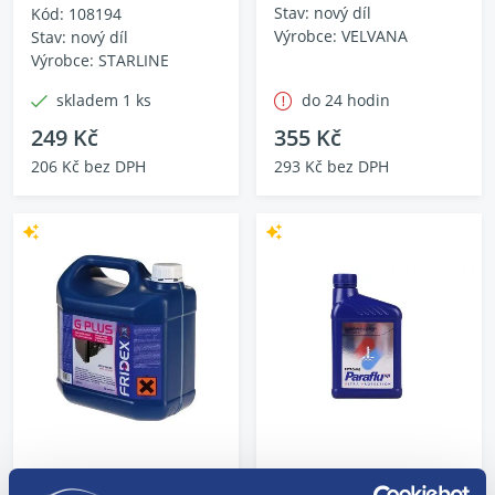
Stav: nový díl
Kód: 108194
Výrobce: VELVANA
Stav: nový díl
Výrobce: STARLINE
skladem 1 ks
do 24 hodin
249 Kč
355 Kč
206 Kč bez DPH
293 Kč bez DPH
Fridex G plus - 3 L
Paraflu UP 1L