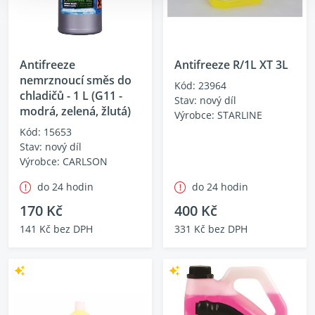
Antifreeze
Antifreeze R/1L XT 3L
nemrznoucí směs do
Kód: 23964
chladičů - 1 L (G11 -
Stav: nový díl
modrá, zelená, žlutá)
Výrobce: STARLINE
Kód: 15653
Stav: nový díl
Výrobce: CARLSON
do 24 hodin
do 24 hodin
170 Kč
400 Kč
141 Kč bez DPH
331 Kč bez DPH