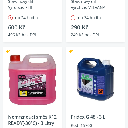
Stav: nový díl
Stav: nový díl
Výrobce: FEBI
Výrobce: VELVANA
do 24 hodin
do 24 hodin
600 Kč
290 Kč
496 Kč bez DPH
240 Kč bez DPH
Nemrznoucí směs K12
Fridex G 48 - 3 L
READY(-30°C) - 3 Litry
Kód: 15700