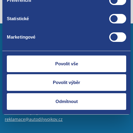
Preferenční
Statistické
Marketingové
K Nemocnici 50
Povolit vše
251 62 Tehovec - Mukařov
Praha - Východ
Povolit výběr
+420 734 88 00 88
Odmítnout
info@autodilyvojkov.cz
reklamace@autodilyvojkov.cz