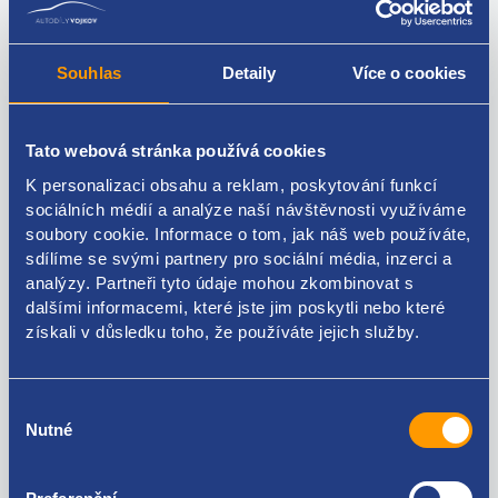
Souhlas
Detaily
Více o cookies
Tato webová stránka používá cookies
K personalizaci obsahu a reklam, poskytování funkcí
sociálních médií a analýze naší návštěvnosti využíváme
soubory cookie. Informace o tom, jak náš web používáte,
Odstraňovač asfaltu -
sdílíme se svými partnery pro sociální média, inzerci a
300 ml
analýzy. Partneři tyto údaje mohou zkombinovat s
dalšími informacemi, které jste jim poskytli nebo které
Kód: 15359
získali v důsledku toho, že používáte jejich služby.
Stav: nový díl
Výrobce: COYOTE
do 24 hodin
Výběr
Nutné
souhlasu
170 Kč
141 Kč bez DPH