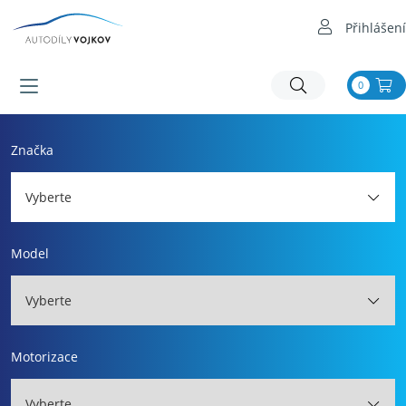
Přihlášení
0
Značka
Vyberte
Model
Vyberte
Motorizace
Vyberte