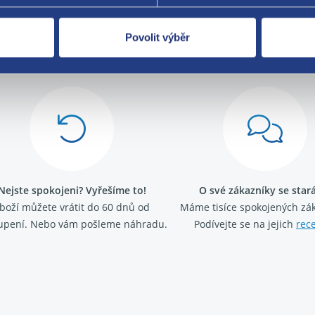
Povolit výběr
Za kvalitu ručí
Nejste spokojeni? Vyřešíme to!
O své zákazníky se sta
boží můžete vrátit do 60 dnů od
Máme tisíce spokojených zá
upení. Nebo vám pošleme náhradu.
Podívejte se na jejich
rec