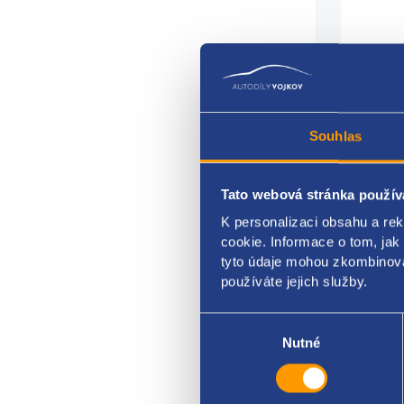
Souhlas
Přihr
Tato webová stránka použív
K personalizaci obsahu a re
kompl
cookie. Informace o tom, jak
klima
tyto údaje mohou zkombinovat
používáte jejich služby.
barva
Výběr
VAG 
souhlasu
Nutné