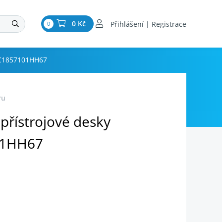
0 Kč
Přihlášení | Registrace
0
 3C1857101HH67
ru
přístrojové desky
01HH67