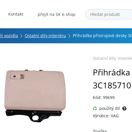
Kontakt
přejít na SK e-shop
ti vozidla
Ostatní díly interiéru
Přihrádka přístrojové desky
Ostatní díly interié
Přihrádka 
3C18571
Kód: 99699
použitý díl
Výrobce: VAG
Značka