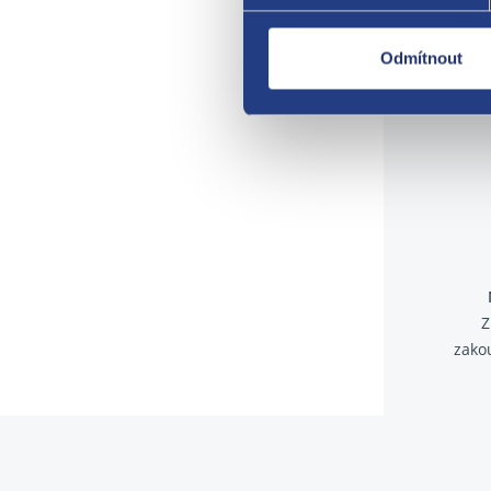
Odmítnout
Z
zako