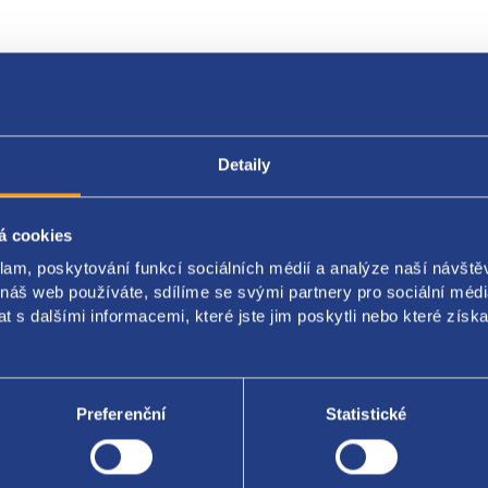
Popis produktu
Kódy produktu
Detaily
ádka spolujezdce
á cookies
klam, poskytování funkcí sociálních médií a analýze naší návšt
et: dvířka + box
 náš web používáte, sdílíme se svými partnery pro sociální média
tizován
 s dalšími informacemi, které jste jim poskytli nebo které získa
: H67 - béžová, kukuřičné hedvábí
originál: 3C1857101H
Preferenční
Statistické