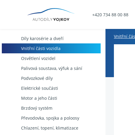
+420 734 88 00 88
Vnitřní čás
Díly karosérie a dveří
Vnitřní části vozidla
Osvětlení vozidel
Palivová soustava, výfuk a sání
Podvozkové díly
Elektrické součásti
Motor a jeho části
Brzdový systém
Převodovka, spojka a poloosy
Chlazení, topení, klimatizace