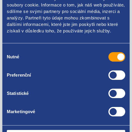
soubory cookie. Informace o tom, jak náš web používáte,
Kódy produktu
sdílíme se svými partnery pro sociální média, inzerci a
analýzy. Partneři tyto údaje mohou zkombinovat s
dalšími informacemi, které jste jim poskytli nebo které
7L6860181F
získali v důsledku toho, že používáte jejich služby.
Použitelné pro vozy
Výběr
Nutné
souhlasu
Volkswagen Touareg 2002 - 2013
Za kvalitu ručíme!
Preferenční
Statistické
Marketingové
Nejste spokojeni? Vyřešíme to!