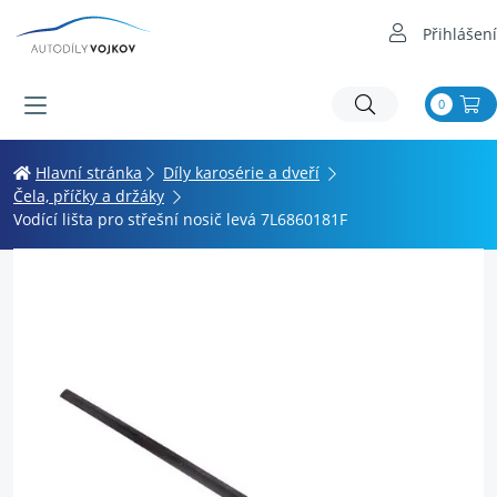
Přihlášení
0
Hlavní stránka
Díly karosérie a dveří
Čela, příčky a držáky
Vodící lišta pro střešní nosič levá 7L6860181F