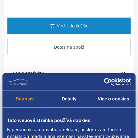
Vložit do košíku
Dotaz na zboží
Popis produktu
vodící lišta pro střešní nosič
Souhlas
Detaily
Více o cookies
strana: levá
VAG original: 7L6860181F
Tato webová stránka používá cookies
K personalizaci obsahu a reklam, poskytování funkcí
sociálních médií a analýze naší návštěvnosti využíváme