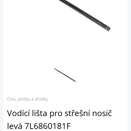
Čela, příčky a držáky
Vodící lišta pro střešní nosič
levá 7L6860181F