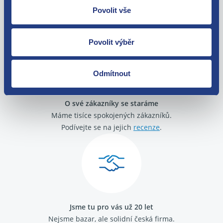
Povolit vše
Zboží můžete vrátit do 60 dnů od
zakoupení. Nebo vám pošleme náhradu.
Povolit výběr
Odmítnout
O své zákazníky se staráme
Máme tisíce spokojených zákazníků.
Podívejte se na jejich
recenze
.
Jsme tu pro vás už 20 let
Nejsme bazar, ale solidní česká firma.