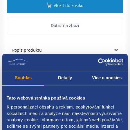
Vložit do košíku
Dotaz na zboží
Popis produktu
vodní trubka
Souhlas
Detaily
Více o cookies
VAG originál: 059121071BF
Tato webová stránka používá cookies
K personalizaci obsahu a reklam, poskytování funkcí
Kódy produktu
sociálních médií a analýze naší návštěvnosti využíváme
soubory cookie. Informace o tom, jak náš web používáte,
sdílíme se svými partnery pro sociální média, inzerci a
059121071BF