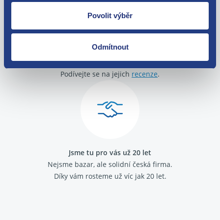
Povolit výběr
Odmítnout
O své zákazníky se staráme
Máme tisíce spokojených zákazníků.
Podívejte se na jejich
recenze
.
Jsme tu pro vás už 20 let
Nejsme bazar, ale solidní česká firma.
Díky vám rosteme už víc jak 20 let.