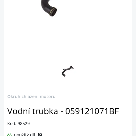
Okruh chlazení motoru
Vodní trubka - 059121071BF
Kód: 98529
použitý díl