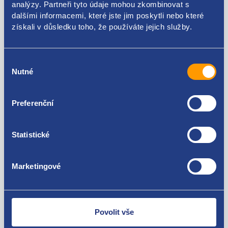
analýzy. Partneři tyto údaje mohou zkombinovat s
dalšími informacemi, které jste jim poskytli nebo které
Použitelné pro vozy
získali v důsledku toho, že používáte jejich služby.
Volkswagen Touareg 2010 - 2018 3.0 V6 TDI
Volkswagen Touareg 2002 - 2013 3.0 V6 TDI
Výběr
Audi Q7 (4L) 2006 - 2016 3.0 TDI
Za kvalitu ručíme!
Nutné
souhlasu
Preferenční
Statistické
Marketingové
Nejste spokojeni? Vyřešíme to!
Zboží můžete vrátit do 60 dnů od
zakoupení. Nebo vám pošleme náhradu.
Povolit vše