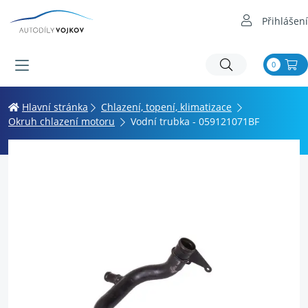
Přihlášení
0
Hlavní stránka
Chlazení, topení, klimatizace
Okruh chlazení motoru
Vodní trubka - 059121071BF