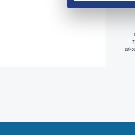
Z
zako