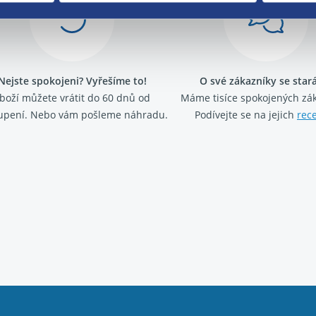
Nejste spokojeni? Vyřešíme to!
O své zákazníky se sta
boží můžete vrátit do 60 dnů od
Máme tisíce spokojených zá
upení. Nebo vám pošleme náhradu.
Podívejte se na jejich
rec