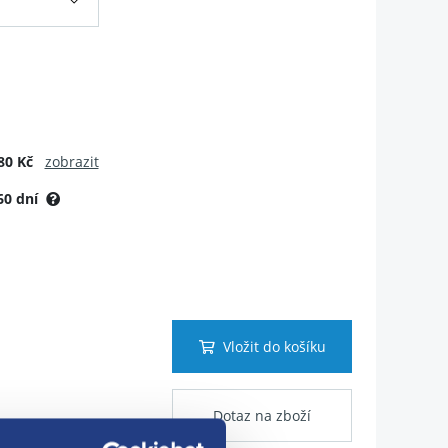
80 Kč
zobrazit
60 dní
Vložit do košíku
Dotaz na zboží