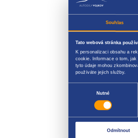
Souhlas
Tato webová stránka použív
vodn
K personalizaci obsahu a re
cookie. Informace o tom, jak
VAG 
tyto údaje mohou zkombinovat
používáte jejich služby.
Výběr
souhlasu
Nutné
Odmítnout