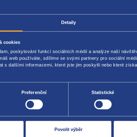
Detaily
Popis produktu
Kódy produktu
á cookies
í hadice
klam, poskytování funkcí sociálních médií a analýze naší návšt
 náš web používáte, sdílíme se svými partnery pro sociální média
originál: 5Q0122101GJ 5Q0122101S
 s dalšími informacemi, které jste jim poskytli nebo které získa
Preferenční
Statistické
Za kvalitu ručí
Povolit výběr