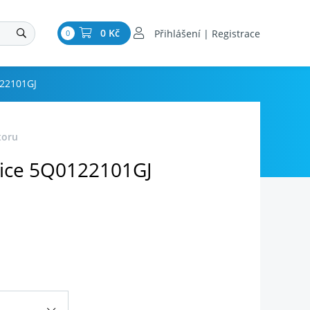
0 Kč
Přihlášení | Registrace
0
122101GJ
toru
ice 5Q0122101GJ