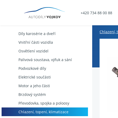
+420 734 88 00 88
Chlazení, 
Díly karosérie a dveří
Vnitřní části vozidla
Osvětlení vozidel
Palivová soustava, výfuk a sání
Podvozkové díly
Elektrické součásti
Motor a jeho části
Brzdový systém
Převodovka, spojka a poloosy
Chlazení, topení, klimatizace