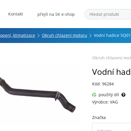
Kontakt
přejít na SK e-shop
topení, klimatizace
Okruh chlazení motoru
Vodní hadice 5Q0
Okruh chlazení mo
Vodní had
Kód: 96284
použitý díl
Výrobce: VAG
Značka
Vyberte