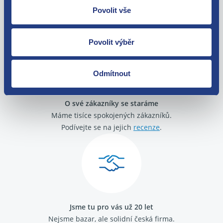
Povolit vše
Zboží můžete vrátit do 60 dnů od
zakoupení. Nebo vám pošleme náhradu.
Povolit výběr
Odmítnout
O své zákazníky se staráme
Máme tisíce spokojených zákazníků.
Podívejte se na jejich
recenze
.
Jsme tu pro vás už 20 let
Nejsme bazar, ale solidní česká firma.