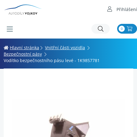
Přihlášení
0
Hlavní stránka
Vnitřní části vozidla
Bezpečnostní pásy
Vodítko bezpečnostního pásu levé - 1K9857781