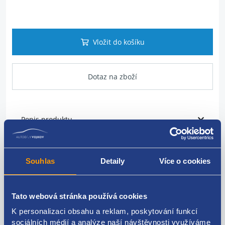
Vložit do košíku
Dotaz na zboží
Popis produktu
vodítko bezpečnostního pásu
Souhlas
Detaily
Více o cookies
strana: levé
VAG originál: 1K9857781
Tato webová stránka používá cookies
K personalizaci obsahu a reklam, poskytování funkcí
sociálních médií a analýze naší návštěvnosti využíváme