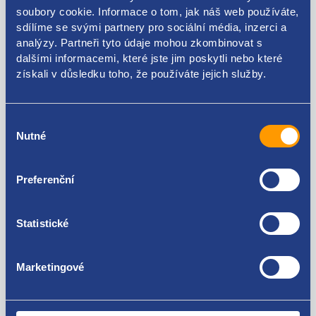
soubory cookie. Informace o tom, jak náš web používáte,
Kódy produktu
sdílíme se svými partnery pro sociální média, inzerci a
analýzy. Partneři tyto údaje mohou zkombinovat s
dalšími informacemi, které jste jim poskytli nebo které
1K9857781
získali v důsledku toho, že používáte jejich služby.
Použitelné pro vozy
Výběr
Nutné
souhlasu
Volkswagen Golf V 2003 - 2009
Volkswagen Golf VI 2008 - 2016
Za kvalitu ručíme!
Preferenční
Statistické
Marketingové
Nejste spokojeni? Vyřešíme to!