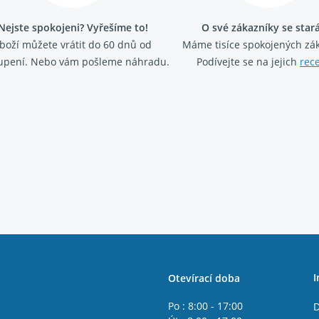
Nejste spokojeni? Vyřešíme to!
O své zákazníky se sta
boží můžete vrátit do 60 dnů od
Máme tisíce spokojených zá
upení. Nebo vám pošleme náhradu.
Podívejte se na jejich
rec
I
Otevírací doba
Po : 8:00 - 17:00
D