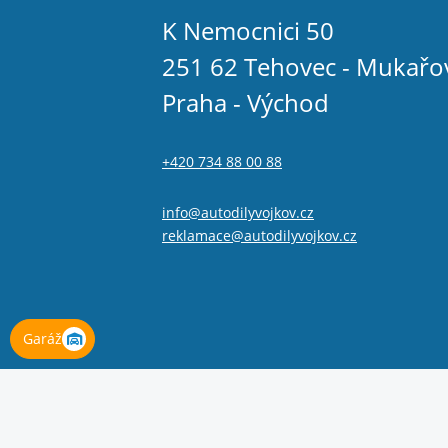
K Nemocnici 50
251 62 Tehovec - Mukařo
Praha - Východ
+420 734 88 00 88
info@autodilyvojkov.cz
reklamace@autodilyvojkov.cz
Garáž
© 2026 Autodíly Vojkov s.r.o.