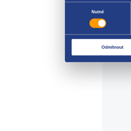
telef
Výběr
souhlasu
Nutné
Z dů
při a
praco
Upozo
Odmítnout