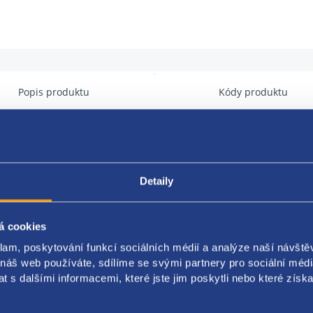
Popis produktu
Kódy produktu
dveří
a: pravá
Detaily
erie: combi (golf)
á cookies
original : 1K5831302AA 1K5831302P 1K5831302Q 1K5831302S 1K58
klam, poskytování funkcí sociálních médií a analýze naší návšt
ňkové info:
 náš web používáte, sdílíme se svými partnery pro sociální média
 s dalšími informacemi, které jste jim poskytli nebo které získa
rafie dílu má pouze informativní charakter! Stav ani barva nemusí o
rétní barvu, prosím, napište požadavek do poznámky v objednávce