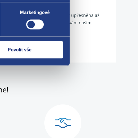
Marketingové
adrozměrných zásilek cena dopravy upřesněna až
e před odesláním zásilky informováni naším
ilka odeslána.
idle!
Povolit vše
me!