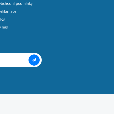
bchodní podmínky
eklamace
log
 nás
Copyright ©
PIXMAN s.r.o.