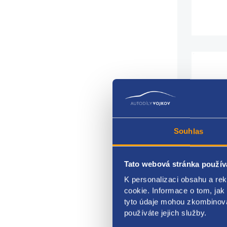
rám 
stran
Souhlas
karos
Tato webová stránka použív
VAG 
K personalizaci obsahu a re
Dopl
cookie. Informace o tom, jak
tyto údaje mohou zkombinovat
Fotog
používáte jejich služby.
konk