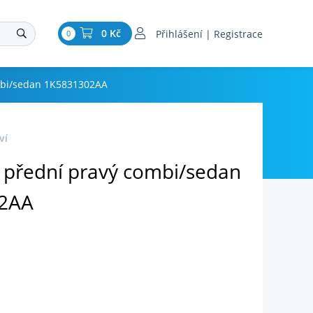
0 Kč
Přihlášení | Registrace
0
mbi/sedan 1K5831302AA
ví
 přední pravý combi/sedan
2AA