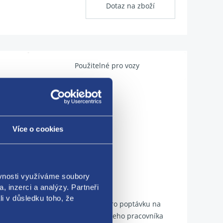
Dotaz na zboží
Použitelné pro vozy
Více o cookies
31302T
ěvnosti využíváme soubory
, inzerci a analýzy. Partneři
li v důsledku toho, že
dpovídat ilustrativní fotografii. Pro poptávku na
. Případně kontaktujte předem našeho pracovníka