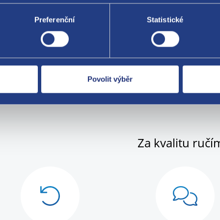
onicky nebo e-mailem.
Preferenční
Statistické
vodu rychle se měnících podmínek přepravních společností je u n
kceptování objednávky. Pokud bude cena přepravy navýšena, budet
vníkem. Bez potvrzení vyšší ceny dopravy z vaší strany nebude zás
rňujeme, že se jedná o použitý díl a nese známky používání na voz
Povolit výběr
Za kvalitu ručí