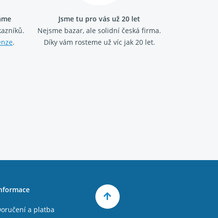
ráme
Jsme tu pro vás už 20 let
kazníků.
Nejsme bazar, ale solidní česká firma.
enze
.
Díky vám rosteme už víc jak 20 let.
nformace
oručení a platba