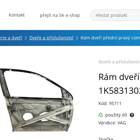
Kontakt
přejít na SK e-shop
érie a dveří
Dveře a příslušenství
Rám dveří přední pravý co
Dveře a příslušenst
Rám dveří
1K583130
Kód: 95711
použitý díl
Výrobce: VAG
Značka