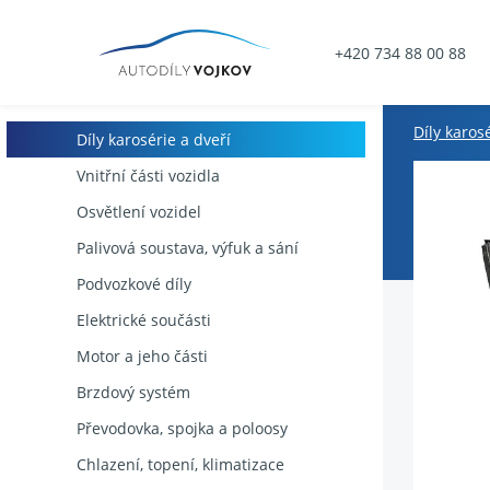
+420 734 88 00 88
Díly karos
Díly karosérie a dveří
Vnitřní části vozidla
Osvětlení vozidel
Palivová soustava, výfuk a sání
Podvozkové díly
Elektrické součásti
Motor a jeho části
Brzdový systém
Převodovka, spojka a poloosy
Chlazení, topení, klimatizace