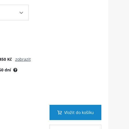
450 Kč
zobrazit
60 dní
Vložit do košíku