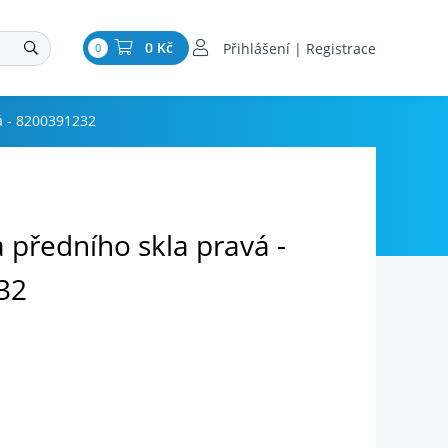
0 Kč
Přihlášení | Registrace
0
vá - 8200391232
ta předního skla pravá -
32