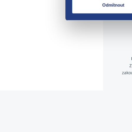
Odmítnout
Z
zako