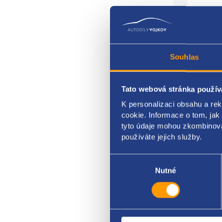
Souhlas
Tato webová stránka použív
vodic
K personalizaci obsahu a re
stran
cookie. Informace o tom, jak
tyto údaje mohou zkombinovat
RENA
používáte jejich služby.
-820
Výběr
souhlasu
Nutné