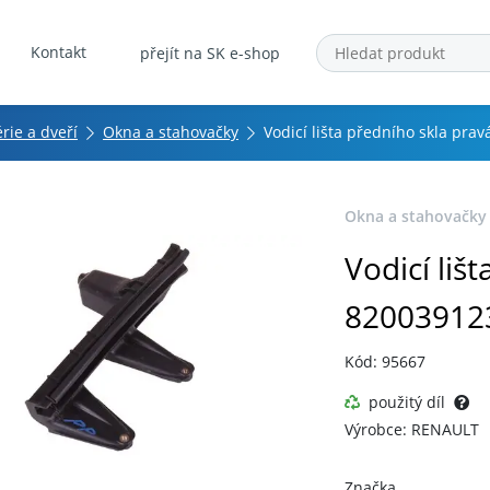
Kontakt
přejít na SK e-shop
érie a dveří
Okna a stahovačky
Vodicí lišta předního skla pra
Okna a stahovačky
Vodicí liš
82003912
Kód: 95667
použitý díl
Výrobce: RENAULT
Značka