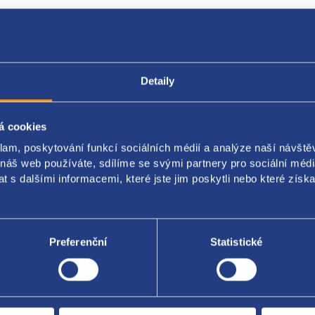
Detaily
Popis produktu
Kódy produktu
á cookies
í lišta předních skla
klam, poskytování funkcí sociálních médií a analýze naší návšt
a - pravá
 náš web používáte, sdílíme se svými partnery pro sociální média
 s dalšími informacemi, které jste jim poskytli nebo které získa
ULT ORIGINÁL
0391232
Preferenční
Statistické