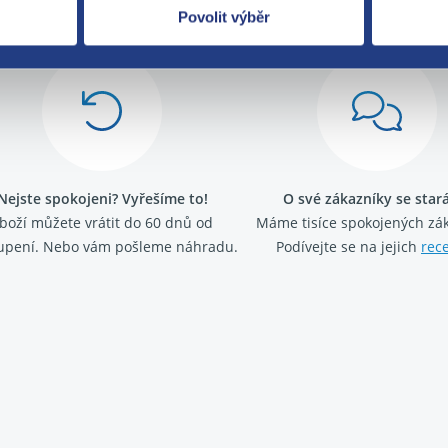
Za kvalitu ručí
Povolit výběr
Nejste spokojeni? Vyřešíme to!
O své zákazníky se sta
boží můžete vrátit do 60 dnů od
Máme tisíce spokojených zá
upení. Nebo vám pošleme náhradu.
Podívejte se na jejich
rec