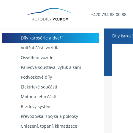
+420 734 88 00 88
Díly karos
Díly karosérie a dveří
Vnitřní části vozidla
Osvětlení vozidel
Palivová soustava, výfuk a sání
Podvozkové díly
Elektrické součásti
Motor a jeho části
Brzdový systém
Převodovka, spojka a poloosy
Chlazení, topení, klimatizace