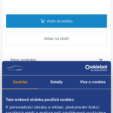
Vložit do košíku
Dotaz na zboží
Popis produktu
vodicí lišta předních skla
strana - levá
Souhlas
Detaily
Více o cookies
RENAULT ORIGINÁL
-8200391233
Tato webová stránka používá cookies
K personalizaci obsahu a reklam, poskytování funkcí
sociálních médií a analýze naší návštěvnosti využíváme