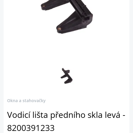
Okna a stahovačky
Vodicí lišta předního skla levá -
8200391233