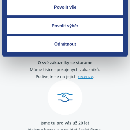
Nejste spokojeni? Vyřešíme to!
Povolit vše
Zboží můžete vrátit do 60 dnů od
zakoupení. Nebo vám pošleme náhradu.
Povolit výběr
Odmítnout
O své zákazníky se staráme
Máme tisíce spokojených zákazníků.
Podívejte se na jejich
recenze
.
Jsme tu pro vás už 20 let
Nejsme bazar, ale solidní česká firma.