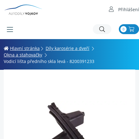
Přihlášení
0
Hlavní stránka
Díly karosérie a dveří
Okna a stahovačky
Vodicí lišta předního skla levá - 8200391233