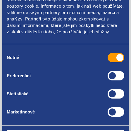
soubory cookie. Informace o tom, jak náš web používáte,
sdílíme se svými partnery pro sociální média, inzerci a
Kódy produktu
analýzy. Partneři tyto údaje mohou zkombinovat s
dalšími informacemi, které jste jim poskytli nebo které
8200391233
získali v důsledku toho, že používáte jejich služby.
Použitelné pro vozy
Výběr
Nutné
souhlasu
Renault Twingo II 2007 -
Za kvalitu ručíme!
Preferenční
Statistické
Marketingové