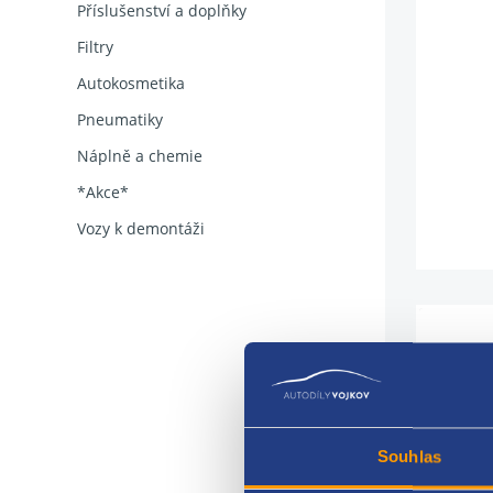
Příslušenství a doplňky
Filtry
Autokosmetika
Pneumatiky
Náplně a chemie
*Akce*
Vozy k demontáži
radiá
Souhlas
RENA