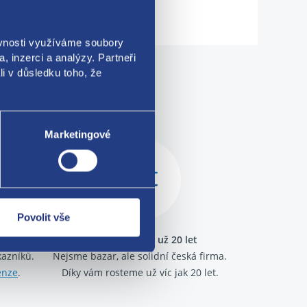
ěvnosti využíváme soubory
, inzerci a analýzy. Partneři
li v důsledku toho, že
me!
Marketingové
Povolit vše
ráme
Jsme tu pro vás už 20 let
kazníků.
Nejsme bazar, ale solidní česká firma.
enze
.
Díky vám rosteme už víc jak 20 let.