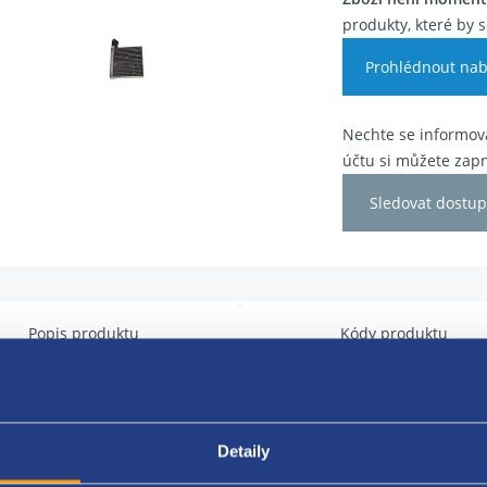
produkty, které by s
Prohlédnout nab
Nechte se informova
účtu si můžete zapn
Sledovat dostup
Popis produktu
Kódy produktu
tor vysoušeče topený
Detaily
ULT ORIGINÁL