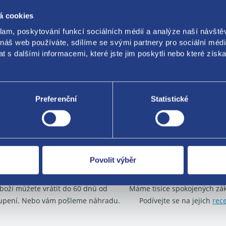
01209878
á cookies
klam, poskytování funkcí sociálních médií a analýze naší návšt
 náš web používáte, sdílíme se svými partnery pro sociální média
 s dalšími informacemi, které jste jim poskytli nebo které získa
Za kvalitu ručí
Preferenční
Statistické
Povolit výběr
Nejste spokojeni? Vyřešíme to!
O své zákazníky se sta
boží můžete vrátit do 60 dnů od
Máme tisíce spokojených zá
upení. Nebo vám pošleme náhradu.
Podívejte se na jejich
rec