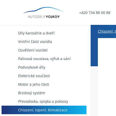
+420 734 88 00 88
Chlazení, 
Díly karosérie a dveří
Vnitřní části vozidla
Osvětlení vozidel
Palivová soustava, výfuk a sání
Podvozkové díly
Elektrické součásti
Motor a jeho části
Brzdový systém
Převodovka, spojka a poloosy
Chlazení, topení, klimatizace