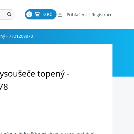
0 Kč
Přihlášení | Registrace
0
ený - 7701209878
vysoušeče topený -
78
álně v nabídce
Přípravili jsme pro vás podobné