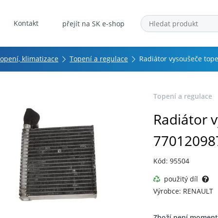
Kontakt
přejít na SK e-shop
topení, klimatizace
Topení a regulace
Radiátor vysoušeče top
Topení a regulace
Radiátor 
77012098
Kód: 95504
použitý díl
Výrobce: RENAULT
Zboží není moment