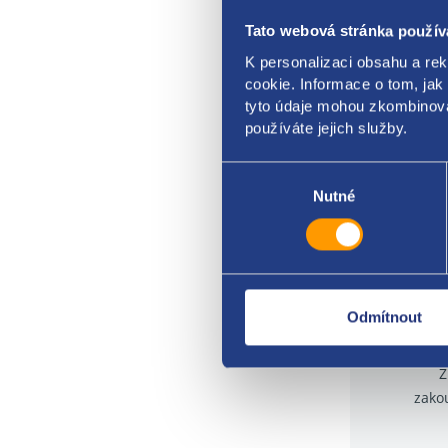
- 77
Tato webová stránka použív
K personalizaci obsahu a re
cookie. Informace o tom, jak
tyto údaje mohou zkombinovat
používáte jejich služby.
Výběr
souhlasu
Nutné
Odmítnout
Z
zako