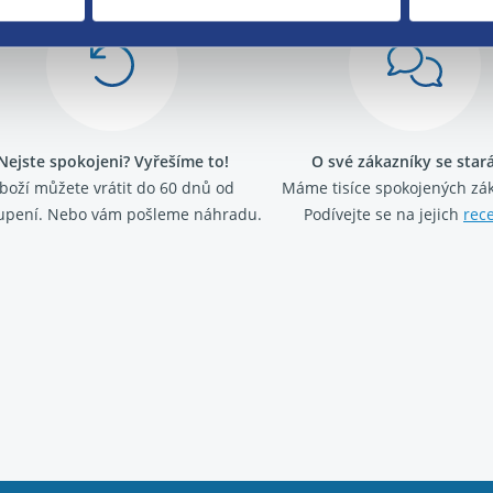
Nejste spokojeni? Vyřešíme to!
O své zákazníky se sta
boží můžete vrátit do 60 dnů od
Máme tisíce spokojených zá
upení. Nebo vám pošleme náhradu.
Podívejte se na jejich
rec