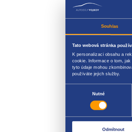
Souhlas
Tato webová stránka použív
vodn
K personalizaci obsahu a re
umíst
cookie. Informace o tom, jak
tyto údaje mohou zkombinovat
PSA o
používáte jejich služby.
Výběr
souhlasu
Nutné
Odmítnout