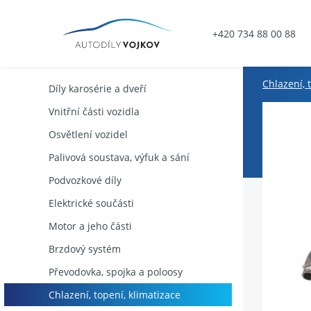
+420 734 88 00 88
Chlazení, 
Díly karosérie a dveří
Vnitřní části vozidla
Osvětlení vozidel
Palivová soustava, výfuk a sání
Podvozkové díly
Elektrické součásti
Motor a jeho části
Brzdový systém
Převodovka, spojka a poloosy
Chlazení, topení, klimatizace