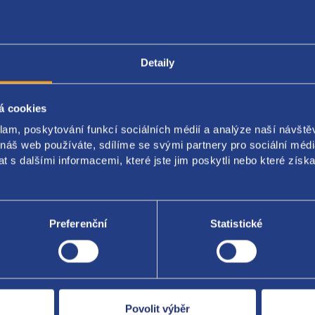
Popis produktu
Kódy produktu
Detaily
á cookies
í hadice
klam, poskytování funkcí sociálních médií a analýze naší návšt
ění: chladič
 náš web používáte, sdílíme se svými partnery pro sociální média
 s dalšími informacemi, které jste jim poskytli nebo které získa
riginál: 1351FX
Preferenční
Statistické
Za kvalitu ručí
Povolit výběr