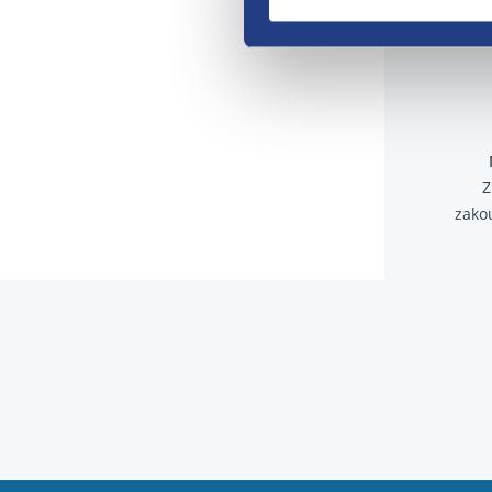
Z
zako