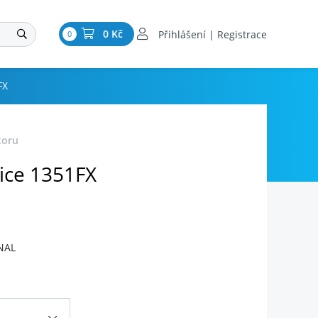
0 Kč
Přihlášení | Registrace
0
FX
toru
ice 1351FX
NAL