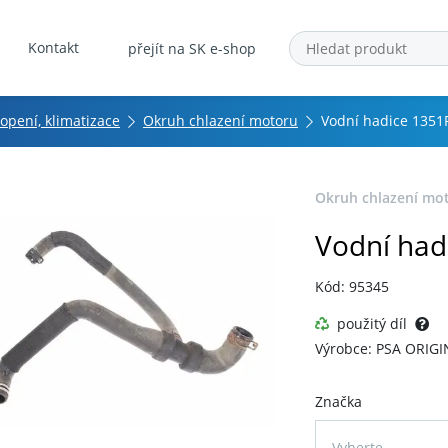
Kontakt
přejít na SK e-shop
topení, klimatizace
Okruh chlazení motoru
Vodní hadice 1351
Okruh chlazení mo
Vodní had
Kód: 95345
použitý díl
Výrobce: PSA ORIGI
Značka
Vyberte