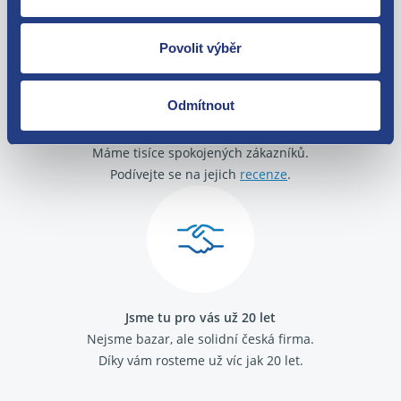
Povolit výběr
Odmítnout
O své zákazníky se staráme
Máme tisíce spokojených zákazníků.
Podívejte se na jejich
recenze
.
Jsme tu pro vás už 20 let
Nejsme bazar, ale solidní česká firma.
Díky vám rosteme už víc jak 20 let.