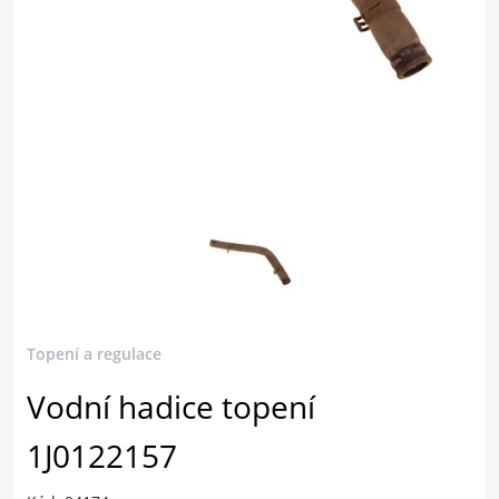
Topení a regulace
Vodní hadice topení
1J0122157