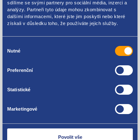
sdílíme se svými partnery pro sociální média, inzerci a
analýzy. Partneři tyto údaje mohou zkombinovat s
1J0122157
dalšími informacemi, které jste jim poskytli nebo které
získali v důsledku toho, že používáte jejich služby.
Použitelné pro vozy
Škoda Octavia I 1996-2010 1.6
Výběr
Nutné
souhlasu
Za kvalitu ručíme!
Preferenční
Statistické
Marketingové
Nejste spokojeni? Vyřešíme to!
Zboží můžete vrátit do 60 dnů od
zakoupení. Nebo vám pošleme náhradu.
Povolit vše