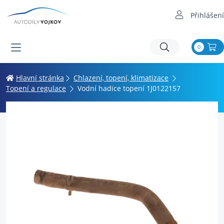
Přihlášení
0
Hlavní stránka
Chlazení, topení, klimatizace
Topení a regulace
Vodní hadice topení 1J0122157