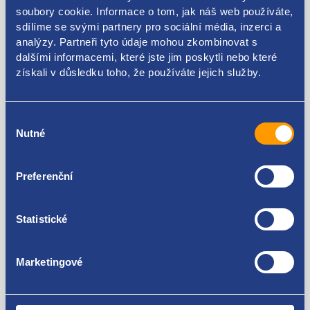
soubory cookie. Informace o tom, jak náš web používáte,
Kódy produktu
sdílíme se svými partnery pro sociální média, inzerci a
analýzy. Partneři tyto údaje mohou zkombinovat s
dalšími informacemi, které jste jim poskytli nebo které
96720602XT
získali v důsledku toho, že používáte jejich služby.
Použitelné pro vozy
Výběr
Nutné
souhlasu
Citroen C5 2008-
Za kvalitu ručíme!
Preferenční
Statistické
Marketingové
Nejste spokojeni? Vyřešíme to!