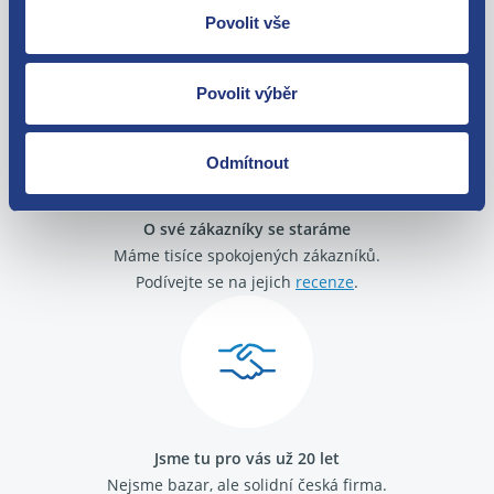
Povolit vše
Zboží můžete vrátit do 60 dnů od
zakoupení. Nebo vám pošleme náhradu.
Povolit výběr
Odmítnout
O své zákazníky se staráme
Máme tisíce spokojených zákazníků.
Podívejte se na jejich
recenze
.
Jsme tu pro vás už 20 let
Nejsme bazar, ale solidní česká firma.