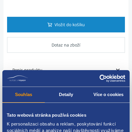
Vložit do košíku
Dotaz na zboží
Popis produktu
páčky světel a stěračů
Souhlas
Detaily
Více o cookies
PEUGEOT originál
96720602XT
Tato webová stránka používá cookies
K personalizaci obsahu a reklam, poskytování funkcí
sociálních médií a analýze naší návštěvnosti využíváme