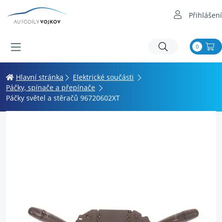
Přihlášení
0
Hlavní stránka
Elektrické součásti
Páčky, spínače a přepínače
Páčky světel a stěračů 96720602XT