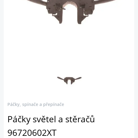
Páčky, spínače a přepínače
Páčky světel a stěračů
96720602XT