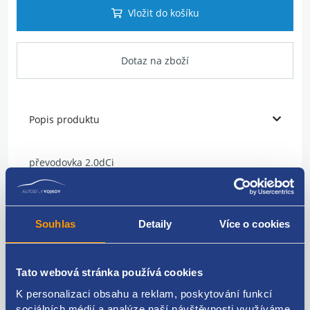
Vložit do košíku
Dotaz na zboží
Popis produktu
převodovka 2.0dCi
manuální
6-ti stupňová
kód ND8 003
Souhlas
Detaily
Více o cookies
originální číslo Renault
32010JY76E
Tato webová stránka používá cookies
K personalizaci obsahu a reklam, poskytování funkcí
sociálních médií a analýze naší návštěvnosti využíváme