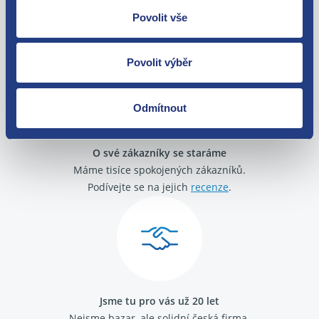
Nejste spokojeni? Vyřešíme to!
Povolit vše
Zboží můžete vrátit do 60 dnů od
zakoupení. Nebo vám pošleme náhradu.
Povolit výběr
Odmítnout
O své zákazníky se staráme
Máme tisíce spokojených zákazníků.
Podívejte se na jejich
recenze
.
Jsme tu pro vás už 20 let
Nejsme bazar, ale solidní česká firma.