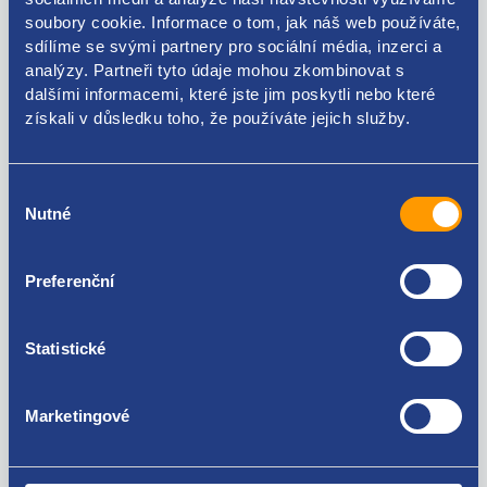
soubory cookie. Informace o tom, jak náš web používáte,
Kódy produktu
sdílíme se svými partnery pro sociální média, inzerci a
analýzy. Partneři tyto údaje mohou zkombinovat s
dalšími informacemi, které jste jim poskytli nebo které
ND8003 32010JY76E
získali v důsledku toho, že používáte jejich služby.
Použitelné pro vozy
Výběr
Nutné
souhlasu
Renault Koleos I 2008- 2.0 dCi - M9R
Za kvalitu ručíme!
Preferenční
Statistické
Marketingové