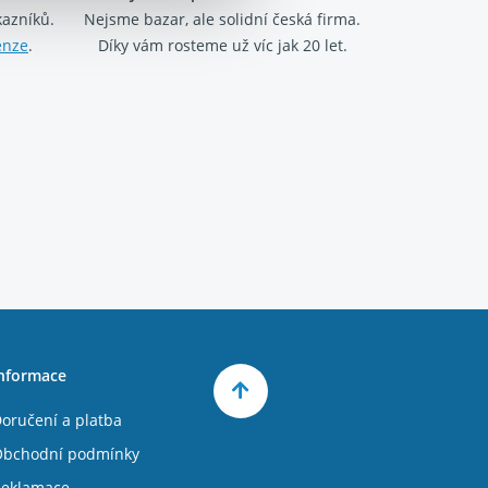
kazníků.
Nejsme bazar, ale solidní česká firma.
enze
.
Díky vám rosteme už víc jak 20 let.
nformace
oručení a platba
bchodní podmínky
eklamace