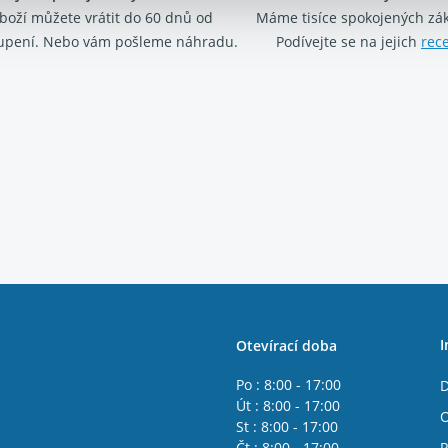
boží můžete vrátit do 60 dnů od
Máme tisíce spokojených zá
upení. Nebo vám pošleme náhradu.
Podívejte se na jejich
rec
I
Otevírací doba
Po : 8:00 - 17:00
D
Út : 8:00 - 17:00
O
St : 8:00 - 17:00
Čt : 8:00 - 17:00
R