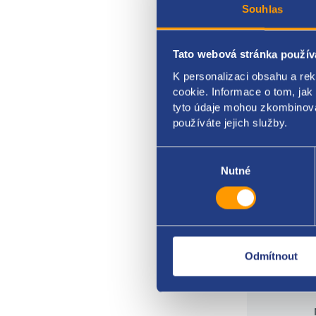
ET: 4
Souhlas
rozte
Tato webová stránka použív
FORD
K personalizaci obsahu a re
cookie. Informace o tom, jak
tyto údaje mohou zkombinovat
používáte jejich služby.
Výběr
souhlasu
Nutné
Odmítnout