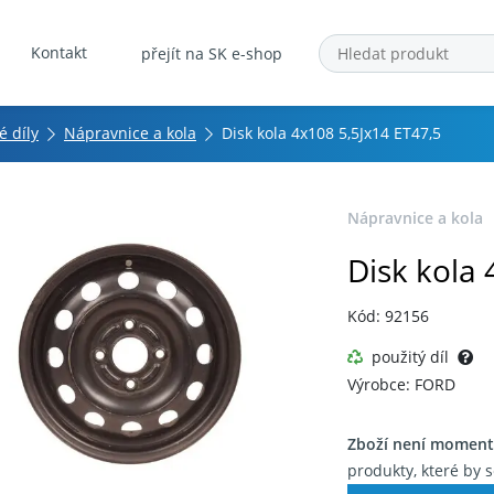
Kontakt
přejít na SK e-shop
 díly
Nápravnice a kola
Disk kola 4x108 5,5Jx14 ET47,5
Nápravnice a kola
Disk kola 
Kód: 92156
použitý díl
Výrobce: FORD
Zboží není moment
produkty, které by s