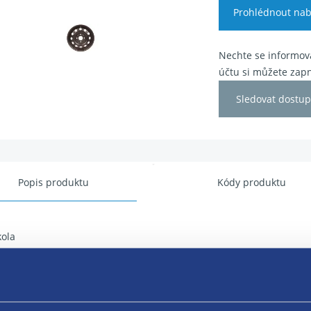
Prohlédnout nab
Nechte se informova
účtu si můžete zapn
Sledovat dostup
Popis produktu
Kódy produktu
kola
r disku: 14"
 disku: 5,5J