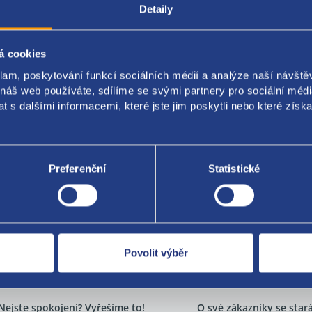
7,5
Detaily
č šroubů: 4x108
á cookies
 originál: 98AB-1007-GC 98ABGC 1064105
klam, poskytování funkcí sociálních médií a analýze naší návšt
 náš web používáte, sdílíme se svými partnery pro sociální média
 s dalšími informacemi, které jste jim poskytli nebo které získa
Za kvalitu ručí
Preferenční
Statistické
Povolit výběr
Nejste spokojeni? Vyřešíme to!
O své zákazníky se sta