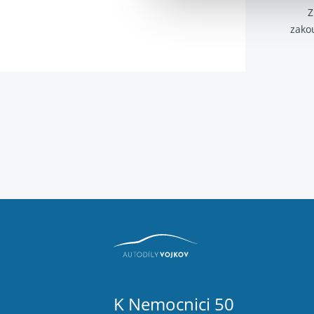
Z
zako
K Nemocnici 50