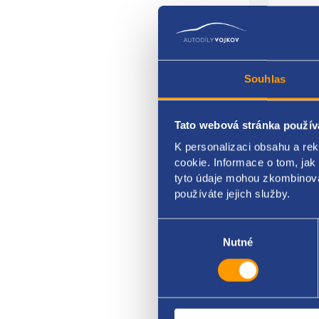
Souhlas
Tato webová stránka použív
K personalizaci obsahu a re
rame
cookie. Informace o tom, jak
stran
tyto údaje mohou zkombinovat
používáte jejich služby.
VAG 
Výběr
souhlasu
Nutné