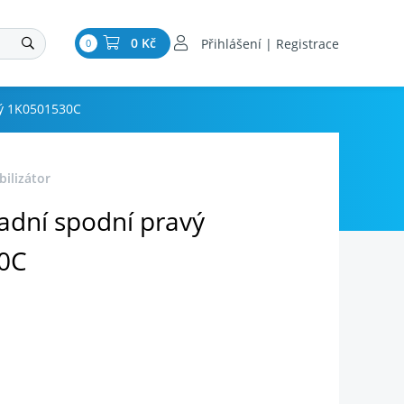
0 Kč
Přihlášení | Registrace
0
ý 1K0501530C
ilizátor
dní spodní pravý
0C