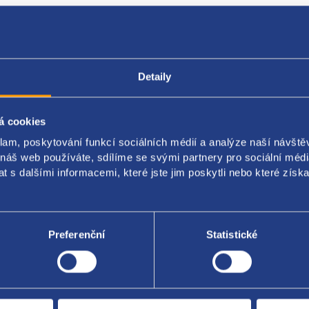
Detaily
Popis produktu
Kódy produktu
á cookies
klam, poskytování funkcí sociálních médií a analýze naší návšt
no zadní horní
 náš web používáte, sdílíme se svými partnery pro sociální média
a: pravý
 s dalšími informacemi, které jste jim poskytli nebo které získa
originál: 1K0501530C
Preferenční
Statistické
Za kvalitu ručí