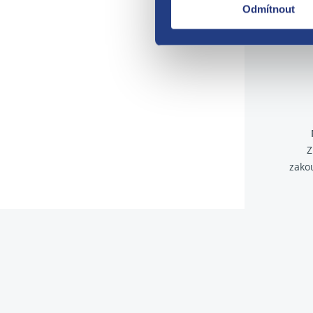
Odmítnout
Z
zako