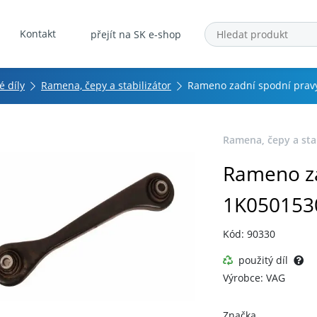
Kontakt
přejít na SK e-shop
 díly
Ramena, čepy a stabilizátor
Rameno zadní spodní prav
Ramena, čepy a stab
Rameno za
1K050153
Kód: 90330
použitý díl
Výrobce: VAG
Značka