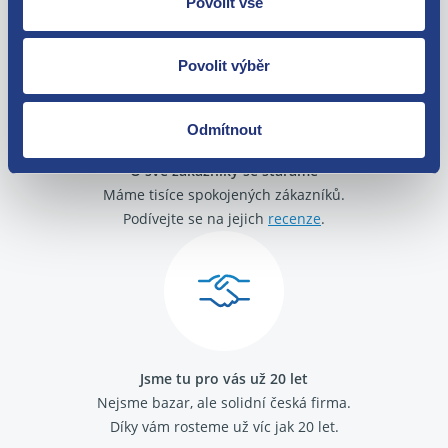
Povolit vše
zakoupení. Nebo vám pošleme náhradu.
Povolit výběr
Odmítnout
O své zákazníky se staráme
Máme tisíce spokojených zákazníků.
Podívejte se na jejich
recenze
.
Jsme tu pro vás už 20 let
Nejsme bazar, ale solidní česká firma.
Díky vám rosteme už víc jak 20 let.