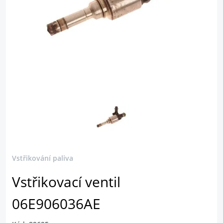
Vstřikování paliva
Vstřikovací ventil
06E906036AE