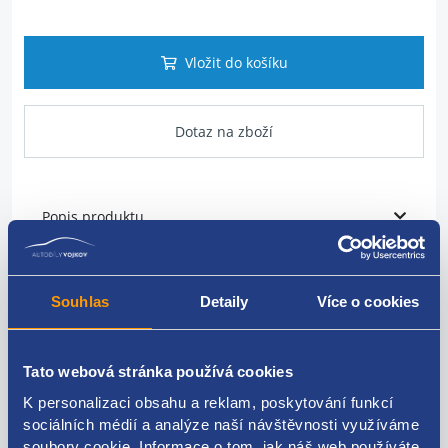
Vložit do košíku
Dotaz na zboží
Popis produktu
vstřikovací ventil
Souhlas
Detaily
Více o cookies
VAG originál: 06H906036Q 06H906036D 06H906036F
06H906036H
Tato webová stránka používá cookies
K personalizaci obsahu a reklam, poskytování funkcí
sociálních médií a analýze naší návštěvnosti využíváme
Kódy produktu
soubory cookie. Informace o tom, jak náš web používáte,