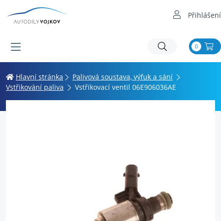
Přihlášení
0
Hlavní stránka
Palivová soustava, výfuk a sání
Vstřikování paliva
Vstřikovací ventil 06E906036AE