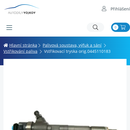
Přihlášení
0
Hlavní stránka
Palivová soustava, výfuk a sání
Vstřikování paliva
Vstřikovací tryska orig.0445110183