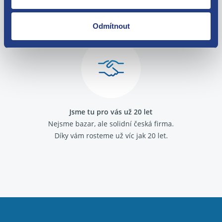
O své zákazníky se staráme
Máme tisíce spokojených zákazníků.
Odmítnout
Podívejte se na jejich
recenze
.
Jsme tu pro vás už 20 let
Nejsme bazar, ale solidní česká firma.
Díky vám rosteme už víc jak 20 let.