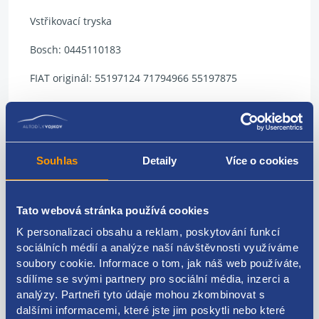
Vstřikovací tryska
Bosch: 0445110183
FIAT originál: 55197124 71794966 55197875
OPEL orginál: 93190435 93183910
FORD originál: 9S51-9F593-BA 1538758
Souhlas
Detaily
Více o cookies
Kódy produktu
Tato webová stránka používá cookies
K personalizaci obsahu a reklam, poskytování funkcí
sociálních médií a analýze naší návštěvnosti využíváme
0445110183 55197124 71794966 55197875 93190435
soubory cookie. Informace o tom, jak náš web používáte,
93183910 9S51-9F593-BA 1538758
sdílíme se svými partnery pro sociální média, inzerci a
Použitelné pro vozy
analýzy. Partneři tyto údaje mohou zkombinovat s
dalšími informacemi, které jste jim poskytli nebo které