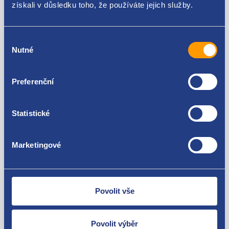
Alfa Romeo Mito 1.3 MultiJet
získali v důsledku toho, že používáte jejich služby.
Fiat 500 1.3 MultiJet
Fiat Doblo 2000 - 2009 1.3 MultiJet
Za kvalitu ručíme!
Fiat Doblo 2009 - 1.3 MultiJet
Výběr
Fiat Fiorino / Qubo 2008- 1.3 Multijet
Nutné
souhlasu
Fiat Idea 1.3 MultiJet
Fiat Linea 1.3 Multijet
Fiat Panda 2003- 1.3 MultiJet
Preferenční
Fiat Punto grande 1.3 MultiJet
Peugeot Bipper 1.3 HDi
Citroen Nemo 1.3 HDi
Statistické
Ford Ka II 2008 - 2016 1.3 TDCi
Nejste spokojeni? Vyřešíme to!
Opel Meriva (A) 2003 - 2010 1.3 CDTI
Opel Corsa (D) 2006 - 2014 1.3 CDTI
Zboží můžete vrátit do 60 dnů od
Marketingové
Opel Combo (X12) 2012 -2018 1.3 CDTI
zakoupení. Nebo vám pošleme náhradu.
Opel Agila (B) 2008 - 2014 1.3 CDTI
Opel Astra (H) 2004 - 2014 1.3 CDTI
Povolit vše
Povolit výběr