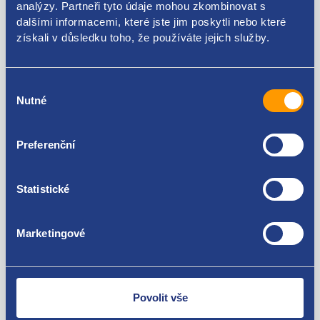
analýzy. Partneři tyto údaje mohou zkombinovat s
dalšími informacemi, které jste jim poskytli nebo které
Použitelné pro vozy
získali v důsledku toho, že používáte jejich služby.
Škoda Octavia II 2004-2013 1.8 TSI
Škoda Superb II 2008-2015 1.8 TSI
Výběr
Škoda Yeti 1.8 TSI
Za kvalitu ručíme!
Nutné
souhlasu
Seat Toledo III 2004 - 2009 1.8 TFSI
Seat Leon II 2005 - 2013 1.8 TSI
Seat Altea 1.8 TFSI
Preferenční
Volkswagen Jetta IV 2008 - 2019 1.8 TSI
Volkswagen Golf VI 2008 - 2016 1.8 TSI
Audi A3 (8P) 2003 - 2012 1.8 TFSI
Statistické
Marketingové
Nejste spokojeni? Vyřešíme to!
Zboží můžete vrátit do 60 dnů od
zakoupení. Nebo vám pošleme náhradu.
Povolit vše