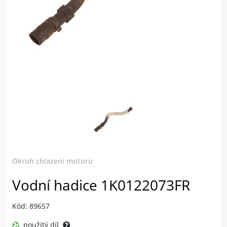
Okruh chlazení motoru
Vodní hadice 1K0122073FR
Kód: 89657
použitý díl