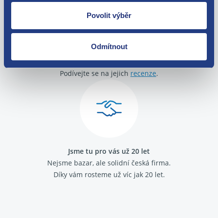
Povolit výběr
Odmítnout
O své zákazníky se staráme
Máme tisíce spokojených zákazníků.
Podívejte se na jejich
recenze
.
Jsme tu pro vás už 20 let
Nejsme bazar, ale solidní česká firma.
Díky vám rosteme už víc jak 20 let.