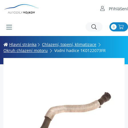
Přihlášení
0
Hlavní stránka
Chlazení, topení, klimatizace
Okruh chlazení motoru
Vodní hadice 1K0122073FR