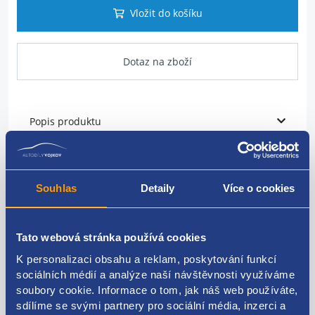
Vložit do košíku
Dotaz na zboží
Popis produktu
vodní hadice
Souhlas
Detaily
Více o cookies
VAG originál: 1K0122073FR
Tato webová stránka používá cookies
K personalizaci obsahu a reklam, poskytování funkcí
Kódy produktu
sociálních médií a analýze naší návštěvnosti využíváme
soubory cookie. Informace o tom, jak náš web používáte,
sdílíme se svými partnery pro sociální média, inzerci a
1K0122073FR