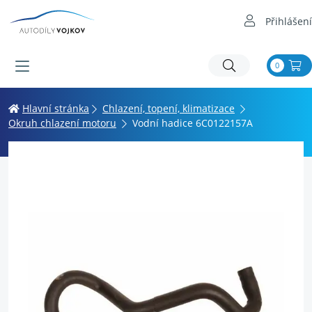
Přihlášení
0
Hlavní stránka
Chlazení, topení, klimatizace
Okruh chlazení motoru
Vodní hadice 6C0122157A