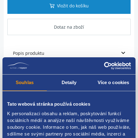
Vložit do košíku
Dotaz na zboží
Popis produktu
vodní hadice
Souhlas
Detaily
Více o cookies
VAG originál: 6C0122157A
Tato webová stránka používá cookies
K personalizaci obsahu a reklam, poskytování funkcí
Kódy produktu
sociálních médií a analýze naší návštěvnosti využíváme
soubory cookie. Informace o tom, jak náš web používáte,
sdílíme se svými partnery pro sociální média, inzerci a
6C0122157A