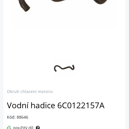
Okruh chlazení motoru
Vodní hadice 6C0122157A
Kód: 88646
použitý díl