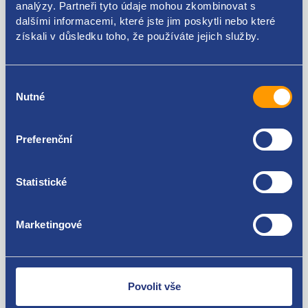
analýzy. Partneři tyto údaje mohou zkombinovat s
dalšími informacemi, které jste jim poskytli nebo které
Použitelné pro vozy
získali v důsledku toho, že používáte jejich služby.
Škoda Fabia III 2014- 1.2 TSI
Škoda Rapid 2012 - 2019 1.2 TSI
Výběr
Seat Toledo IV 2012 - 2019 1.2 TSI
Za kvalitu ručíme!
Nutné
souhlasu
Seat Ibiza IV 2008 - 2017 1.2 TSI
Volkswagen Polo (6R1 , 6C1) 2009 - 2017 1.2 TSI
Preferenční
Statistické
Marketingové
Nejste spokojeni? Vyřešíme to!
Zboží můžete vrátit do 60 dnů od
zakoupení. Nebo vám pošleme náhradu.
Povolit vše