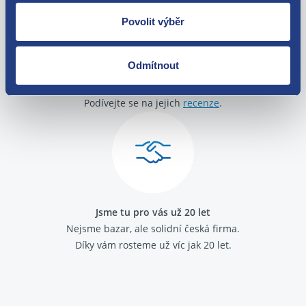
Povolit výběr
Odmítnout
O své zákazníky se staráme
Máme tisíce spokojených zákazníků.
Podívejte se na jejich
recenze
.
Jsme tu pro vás už 20 let
Nejsme bazar, ale solidní česká firma.
Díky vám rosteme už víc jak 20 let.