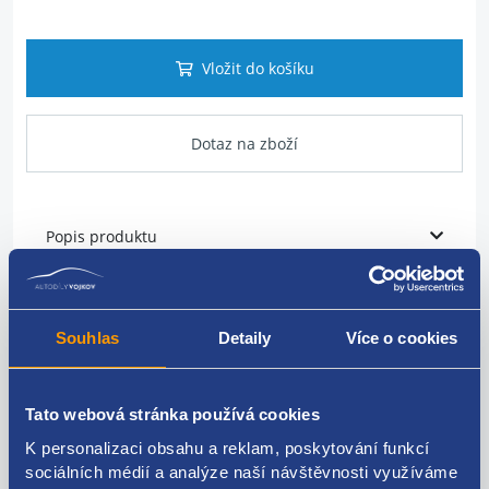
Vložit do košíku
Dotaz na zboží
Popis produktu
Vstřikovací lišta
Souhlas
Detaily
Více o cookies
určeno pro vozidla s benzínovými motory 1.0
VAG original: 04C133317M 04C133313R
Tato webová stránka používá cookies
K personalizaci obsahu a reklam, poskytování funkcí
sociálních médií a analýze naší návštěvnosti využíváme