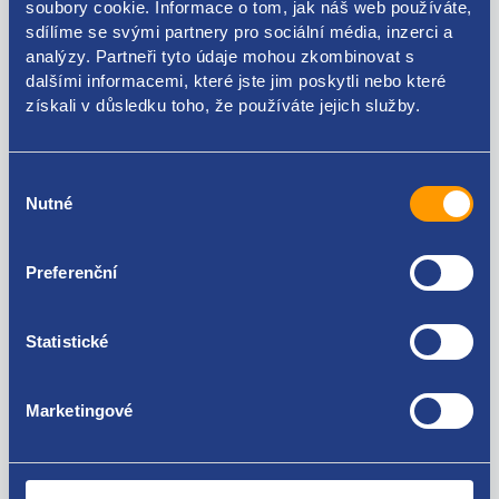
soubory cookie. Informace o tom, jak náš web používáte,
Kódy produktu
sdílíme se svými partnery pro sociální média, inzerci a
analýzy. Partneři tyto údaje mohou zkombinovat s
dalšími informacemi, které jste jim poskytli nebo které
04C133317M 04C133313R
získali v důsledku toho, že používáte jejich služby.
Použitelné pro vozy
Výběr
Škoda Citigo 1.0
Nutné
souhlasu
Škoda Fabia III 2014- 1.0
Seat Mii 1.0
Za kvalitu ručíme!
Seat Ibiza IV 2008 - 2017 1.0
Preferenční
Volkswagen UP! 1.0
Statistické
Marketingové
Nejste spokojeni? Vyřešíme to!