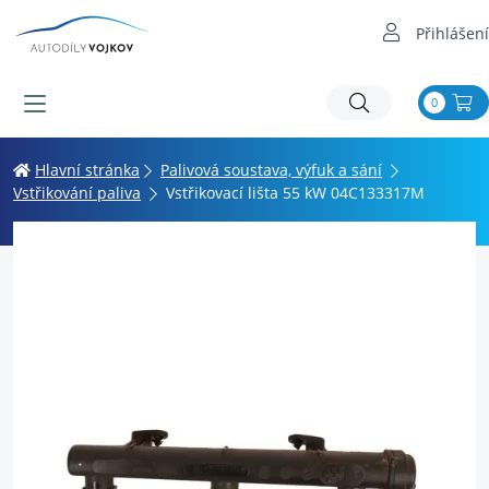
Přihlášení
0
Hlavní stránka
Palivová soustava, výfuk a sání
Vstřikování paliva
Vstřikovací lišta 55 kW 04C133317M