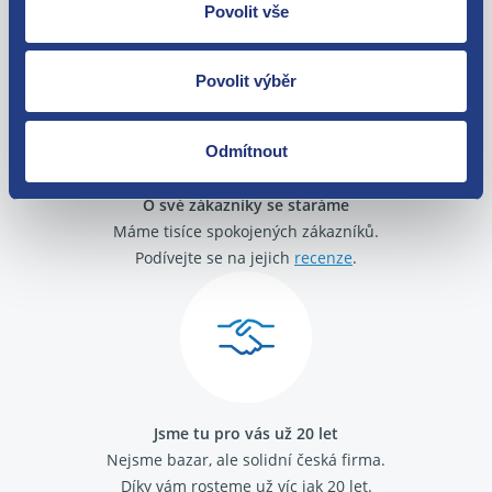
Zboží můžete vrátit do 60 dnů od
Povolit vše
zakoupení. Nebo vám pošleme náhradu.
Povolit výběr
Odmítnout
O své zákazníky se staráme
Máme tisíce spokojených zákazníků.
Podívejte se na jejich
recenze
.
Jsme tu pro vás už 20 let
Nejsme bazar, ale solidní česká firma.
Díky vám rosteme už víc jak 20 let.