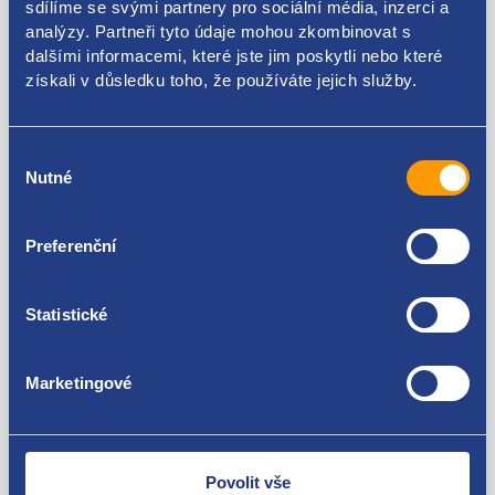
sdílíme se svými partnery pro sociální média, inzerci a
analýzy. Partneři tyto údaje mohou zkombinovat s
1K0121063AA
dalšími informacemi, které jste jim poskytli nebo které
Použitelné pro vozy
získali v důsledku toho, že používáte jejich služby.
Škoda Octavia II 2004-2013 1.4 TSI
Výběr
Seat Altea 1.4 TSI
Nutné
souhlasu
Volkswagen Tiguan I 2007-2018 1.4 TSI
Za kvalitu ručíme!
Volkswagen Scirocco 2008 - 2017 1.4 TSI
Volkswagen Passat B7 2010 - 2014 1.4 TSI
Preferenční
Volkswagen Jetta IV 2008 - 2019 1.4 TSI
Volkswagen Golf VI 2008 - 2016 1.4 TSI
Volkswagen EOS 1.4 TSI
Statistické
Marketingové
Nejste spokojeni? Vyřešíme to!
Zboží můžete vrátit do 60 dnů od
zakoupení. Nebo vám pošleme náhradu.
Povolit vše