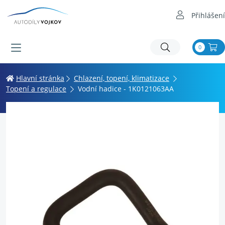
Přihlášení
0
Hlavní stránka
Chlazení, topení, klimatizace
Topení a regulace
Vodní hadice - 1K0121063AA