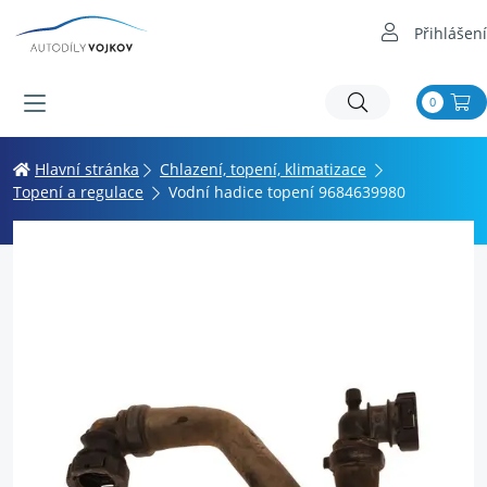
Přihlášení
0
Hlavní stránka
Chlazení, topení, klimatizace
Topení a regulace
Vodní hadice topení 9684639980