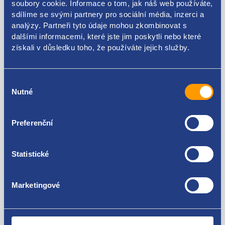
soubory cookie. Informace o tom, jak náš web používáte,
Kódy produktu
sdílíme se svými partnery pro sociální média, inzerci a
analýzy. Partneři tyto údaje mohou zkombinovat s
dalšími informacemi, které jste jim poskytli nebo které
6466VV 9684639980
získali v důsledku toho, že používáte jejich služby.
Použitelné pro vozy
Výběr
Peugeot 208 1.6 HDi
Nutné
souhlasu
Peugeot 2008 I 2013 - 2019 1.6 HDi
Citroen C3 2009 - 2016 1.6 HDi
Za kvalitu ručíme!
Citroen C3 Picasso 1.6 HDi
Preferenční
Citroen DS3 1.6 HDi
Statistické
Marketingové
Nejste spokojeni? Vyřešíme to!