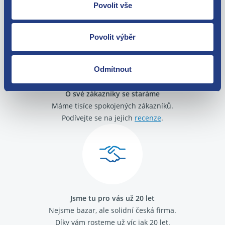
Zboží můžete vrátit do 60 dnů od
Povolit vše
zakoupení. Nebo vám pošleme náhradu.
Povolit výběr
Odmítnout
O své zákazníky se staráme
Máme tisíce spokojených zákazníků.
Podívejte se na jejich
recenze
.
Jsme tu pro vás už 20 let
Nejsme bazar, ale solidní česká firma.
Díky vám rosteme už víc jak 20 let.