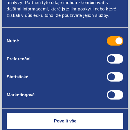
analýzy. Partneři tyto údaje mohou zkombinovat s
dalšími informacemi, které jste jim poskytli nebo které
Použitelné pro vozy
získali v důsledku toho, že používáte jejich služby.
Dacia Sandero III 2021-
Výběr
Za kvalitu ručíme!
Nutné
souhlasu
Preferenční
Statistické
Marketingové
Nejste spokojeni? Vyřešíme to!
Zboží můžete vrátit do 60 dnů od
zakoupení. Nebo vám pošleme náhradu.
Povolit vše