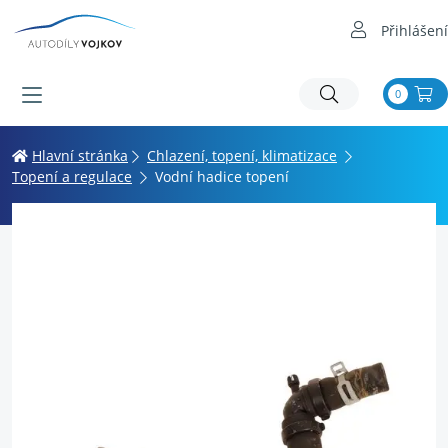
Přihlášení
0
Hlavní stránka
Chlazení, topení, klimatizace
Topení a regulace
Vodní hadice topení