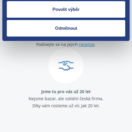
Povolit výběr
Odmítnout
O své zákazníky se staráme
Máme tisíce spokojených zákazníků.
Podívejte se na jejich
recenze
.
Jsme tu pro vás už 20 let
Nejsme bazar, ale solidní česká firma.
Díky vám rosteme už víc jak 20 let.