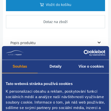
Vložit do košíku
Dotaz na zboží
Popis produktu
vodní hadice topení
Souhlas
Detaily
Více o cookies
original RENAULT: 924102077R
Tato webová stránka používá cookies
K personalizaci obsahu a reklam, poskytování funkcí
Kódy produktu
sociálních médií a analýze naší návštěvnosti využíváme
soubory cookie. Informace o tom, jak náš web používáte,
sdílíme se svými partnery pro sociální média, inzerci a
924102077R