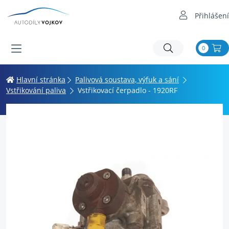
Přihlášení
0
Hlavní stránka
Palivová soustava, výfuk a sání
Vstřikování paliva
Vstřikovací čerpadlo - 1920RF