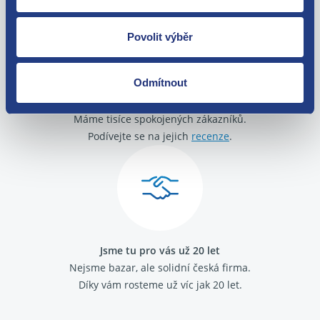
Citroen C4 Cactus 1.6 HDi
Citroen C4 Picasso / G.Picasso 2013- 1.6 HDi
Citroen C-Elysse 1.6 HDi
Povolit výběr
Citroen DS3 1.4 HDi
Citroen DS3 1.6 HDi
Citroen DS4 1.6 HDi
Odmítnout
Citroen Jumpy 2007- 1.6 HDi
O své zákazníky se staráme
Peugeot 308 I 2007-2016 1.6 HDi
Máme tisíce spokojených zákazníků.
Peugeot Partner 2008 - 2018 1.6 HDi
Citroen Spacetourer 1.6 HDi
Podívejte se na jejich
recenze
.
Peugeot 308 II 2013 - 2021 1.6 HDi
Citroen C3 2016 - 1.6 HDi
Ford Fiesta VI 2007 - 2017 1.4 TDCi
Jsme tu pro vás už 20 let
Nejsme bazar, ale solidní česká firma.
Díky vám rosteme už víc jak 20 let.