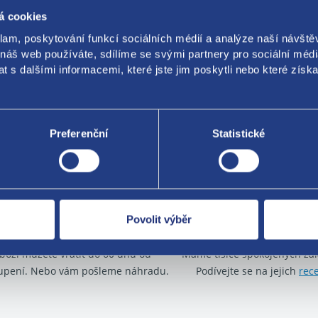
á cookies
klam, poskytování funkcí sociálních médií a analýze naší návšt
 náš web používáte, sdílíme se svými partnery pro sociální média
 s dalšími informacemi, které jste jim poskytli nebo které získa
Za kvalitu ručí
Preferenční
Statistické
Povolit výběr
Nejste spokojeni? Vyřešíme to!
O své zákazníky se sta
boží můžete vrátit do 60 dnů od
Máme tisíce spokojených zá
upení. Nebo vám pošleme náhradu.
Podívejte se na jejich
rec