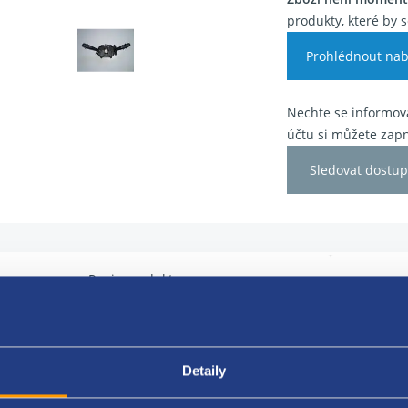
produkty, které by s
Prohlédnout nab
Nechte se informova
účtu si můžete zapn
Sledovat dostup
Popis produktu
číslo: 735316293, 735365512
Detaily