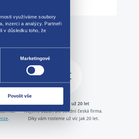
ěvnosti využíváme soubory
, inzerci a analýzy. Partneři
li v důsledku toho, že
me!
Marketingové
Povolit vše
ráme
Jsme tu pro vás už 20 let
kazníků.
Nejsme bazar, ale solidní česká firma.
enze
.
Díky vám rosteme už víc jak 20 let.