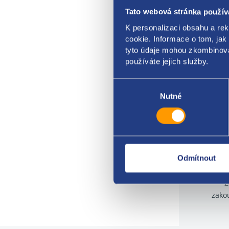
Tato webová stránka použív
K personalizaci obsahu a re
cookie. Informace o tom, jak
tyto údaje mohou zkombinovat
používáte jejich služby.
Výběr
souhlasu
Nutné
Odmítnout
Z
zako