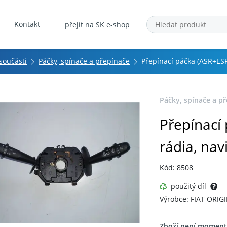
Kontakt
přejít na SK e-shop
 součásti
Páčky, spínače a přepínače
Přepínací páčka (ASR+ESP
Páčky, spínače a p
Přepínací
rádia, nav
Kód: 8508
použitý díl
Výrobce: FIAT ORIG
Zboží není moment