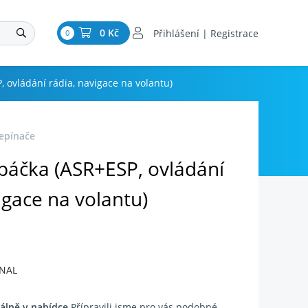
0 Kč
Přihlášení | Registrace
0
, ovládání rádia, navigace na volantu)
řepínače
 páčka (ASR+ESP, ovládání
igace na volantu)
INAL
álně v nabídce
Přípravili jsme pro vás podobné