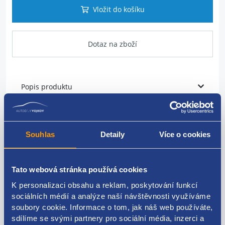
Vložit do košíku
Dotaz na zboží
Popis produktu
vodní hadička
Souhlas
Detaily
Více o cookies
original NISSAN: 14056EB30A
Tato webová stránka používá cookies
K personalizaci obsahu a reklam, poskytování funkcí
Kódy produktu
sociálních médií a analýze naší návštěvnosti využíváme
soubory cookie. Informace o tom, jak náš web používáte,
sdílíme se svými partnery pro sociální média, inzerci a
14056EB30A