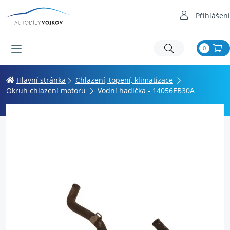
Přihlášení
0
Hlavní stránka
Chlazení, topení, klimatizace
Okruh chlazení motoru
Vodní hadička - 14056EB30A