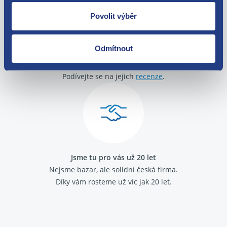
Povolit výběr
Odmítnout
O své zákazníky se staráme
Máme tisíce spokojených zákazníků.
Podívejte se na jejich
recenze
.
Jsme tu pro vás už 20 let
Nejsme bazar, ale solidní česká firma.
Díky vám rosteme už víc jak 20 let.