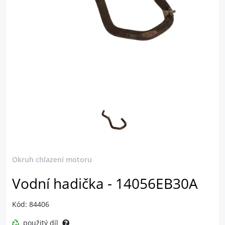
Okruh chlazení motoru
Vodní hadička - 14056EB30A
Kód: 84406
použitý díl