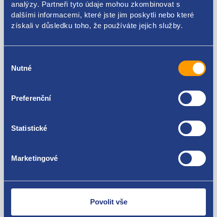
analýzy. Partneři tyto údaje mohou zkombinovat s
dalšími informacemi, které jste jim poskytli nebo které
Použitelné pro vozy
získali v důsledku toho, že používáte jejich služby.
Nissan Pathfinder III 2005-2012 2.5 dCi
Výběr
Za kvalitu ručíme!
Nutné
souhlasu
Preferenční
Statistické
Marketingové
Nejste spokojeni? Vyřešíme to!
Zboží můžete vrátit do 60 dnů od
zakoupení. Nebo vám pošleme náhradu.
Povolit vše