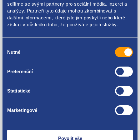
sdílíme se svými partnery pro sociální média, inzerci a
analýzy. Partneři tyto údaje mohou zkombinovat s
46744602
dalšími informacemi, které jste jim poskytli nebo které
získali v důsledku toho, že používáte jejich služby.
Použitelné pro vozy
Alfa Romeo 147
Výběr
Alfa Romeo GT
Nutné
souhlasu
Fiat Doblo 2000 - 2009
Za kvalitu ručíme!
Fiat Idea
Preferenční
Fiat Punto 1999 - 2010
Statistické
Marketingové
Nejste spokojeni? Vyřešíme to!
Zboží můžete vrátit do 60 dnů od
zakoupení. Nebo vám pošleme náhradu.
Povolit vše