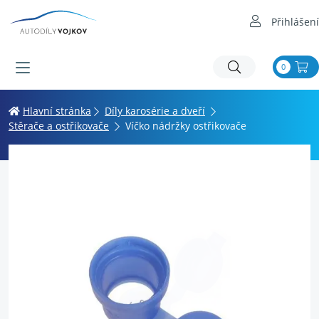
Přihlášení
0
Hlavní stránka
Díly karosérie a dveří
Stěrače a ostřikovače
Víčko nádržky ostřikovače