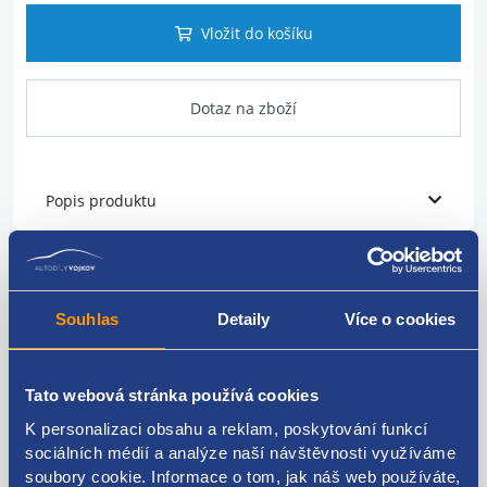
Vložit do košíku
Dotaz na zboží
Popis produktu
víčko nádržky ostřikovače
barva - modrá
Souhlas
Detaily
Více o cookies
originální číslo - 46744602
Tato webová stránka používá cookies
K personalizaci obsahu a reklam, poskytování funkcí
sociálních médií a analýze naší návštěvnosti využíváme
Kódy produktu
soubory cookie. Informace o tom, jak náš web používáte,