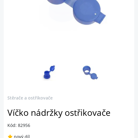
Stěrače a ostřikovače
Víčko nádržky ostřikovače
Kód: 82956
nový díl