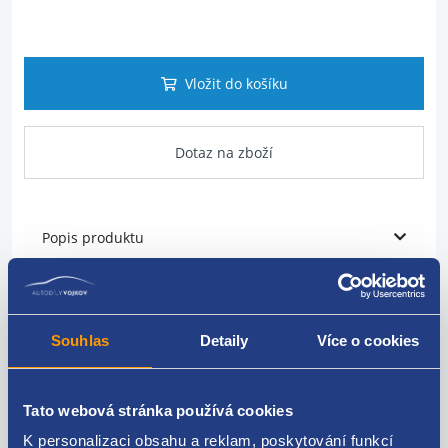
Vložit do košíku
Dotaz na zboží
Popis produktu
vodící lišta skla
strana: pravá
Souhlas
Detaily
Více o cookies
umístění: zadní
Tato webová stránka používá cookies
VAG originál: 1K6839408E 1K6839408C
K personalizaci obsahu a reklam, poskytování funkcí