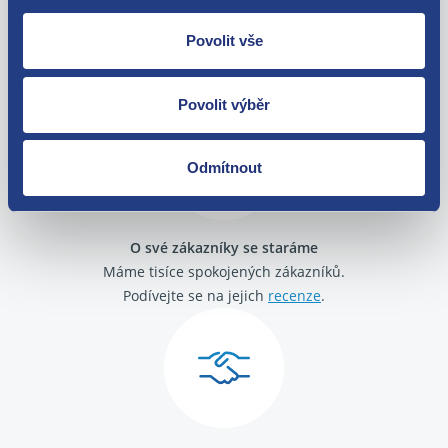
Nejste spokojeni? Vyřešíme to!
Povolit vše
Zboží můžete vrátit do 60 dnů od
zakoupení. Nebo vám pošleme náhradu.
Povolit výběr
Odmítnout
O své zákazníky se staráme
Máme tisíce spokojených zákazníků.
Podívejte se na jejich
recenze
.