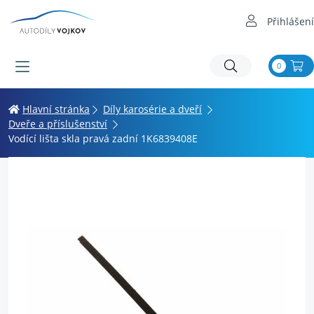
Přihlášení
0
Hlavní stránka
Díly karosérie a dveří
Dveře a příslušenství
Vodící lišta skla pravá zadní 1K6839408E