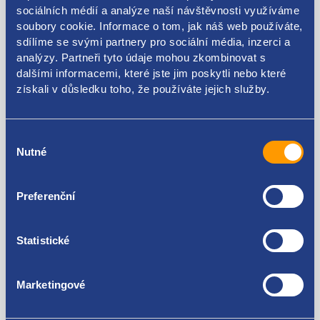
sociálních médií a analýze naší návštěvnosti využíváme
soubory cookie. Informace o tom, jak náš web používáte,
sdílíme se svými partnery pro sociální média, inzerci a
Kódy produktu
analýzy. Partneři tyto údaje mohou zkombinovat s
dalšími informacemi, které jste jim poskytli nebo které
získali v důsledku toho, že používáte jejich služby.
1K6839408E 1K6839408C
Použitelné pro vozy
Výběr
Nutné
souhlasu
Volkswagen Golf V 2003 - 2009
Preferenční
Za kvalitu ručíme!
Statistické
Marketingové