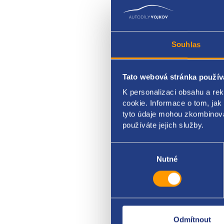
Souhlas
Tato webová stránka použív
vstři
K personalizaci obsahu a re
origi
cookie. Informace o tom, jak
tyto údaje mohou zkombinovat
1984
používáte jejich služby.
Výběr
souhlasu
Nutné
Odmítnout