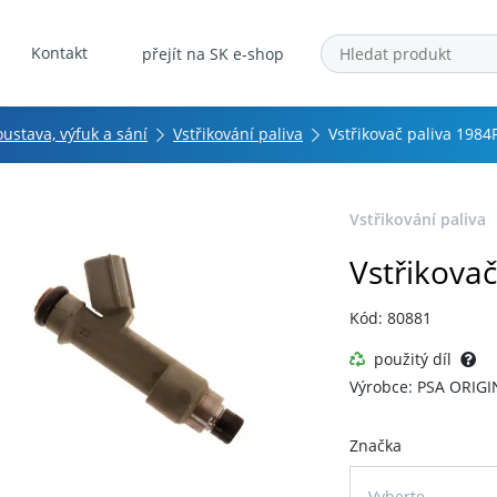
Kontakt
přejít na SK e-shop
oustava, výfuk a sání
Vstřikování paliva
Vstřikovač paliva 1984
Vstřikování paliva
Vstřikovač
Kód: 80881
použitý díl
Výrobce: PSA ORIGI
Značka
Vyberte