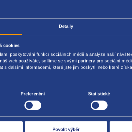
Popis produktu
Kódy produktu
Detaily
á cookies
kovač paliva
klam, poskytování funkcí sociálních médií a analýze naší návšt
nál PSA:
 náš web používáte, sdílíme se svými partnery pro sociální média
 s dalšími informacemi, které jste jim poskytli nebo které získa
F9
Preferenční
Statistické
Za kvalitu ručí
Povolit výběr