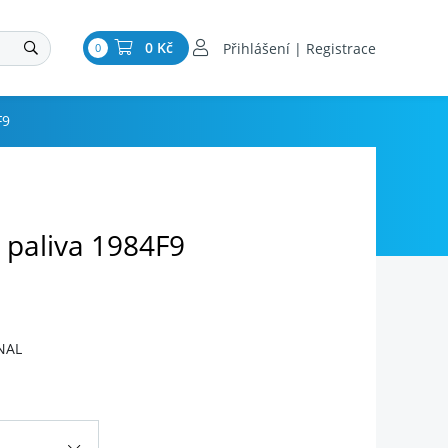
0 Kč
Přihlášení | Registrace
0
F9
 paliva 1984F9
NAL