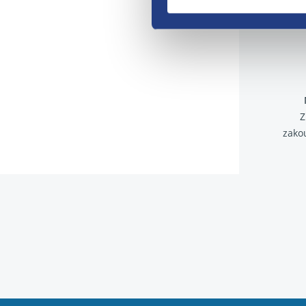
Z
zako