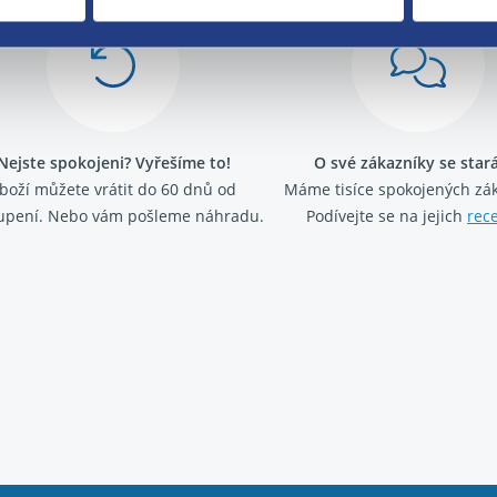
Nejste spokojeni? Vyřešíme to!
O své zákazníky se sta
boží můžete vrátit do 60 dnů od
Máme tisíce spokojených zá
upení. Nebo vám pošleme náhradu.
Podívejte se na jejich
rec