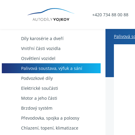
+420 734 88 00 88
Palivová s
Díly karosérie a dveří
Vnitřní části vozidla
Osvětlení vozidel
Palivová soustava, výfuk a sání
Podvozkové díly
Elektrické součásti
Motor a jeho části
Brzdový systém
Převodovka, spojka a poloosy
Chlazení, topení, klimatizace