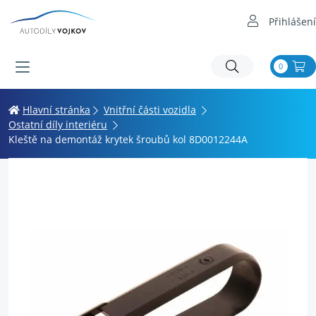
Přihlášení
0
Hlavní stránka
Vnitřní části vozidla
Ostatní díly interiéru
Kleště na demontáž krytek šroubů kol 8D0012244A