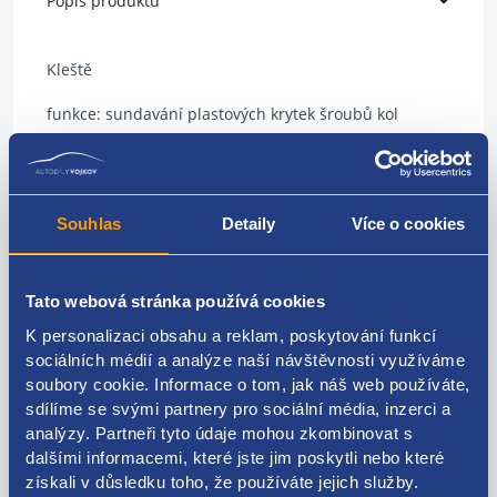
Popis produktu
Kleště
funkce: sundavání plastových krytek šroubů kol
ŠKODA original: 8D0012244A
Souhlas
Detaily
Více o cookies
Kódy produktu
Tato webová stránka používá cookies
K personalizaci obsahu a reklam, poskytování funkcí
8D0012244A
sociálních médií a analýze naší návštěvnosti využíváme
soubory cookie. Informace o tom, jak náš web používáte,
Použitelné pro vozy
sdílíme se svými partnery pro sociální média, inzerci a
analýzy. Partneři tyto údaje mohou zkombinovat s
Škoda Citigo
dalšími informacemi, které jste jim poskytli nebo které
Škoda Fabia I 1999-2007
získali v důsledku toho, že používáte jejich služby.